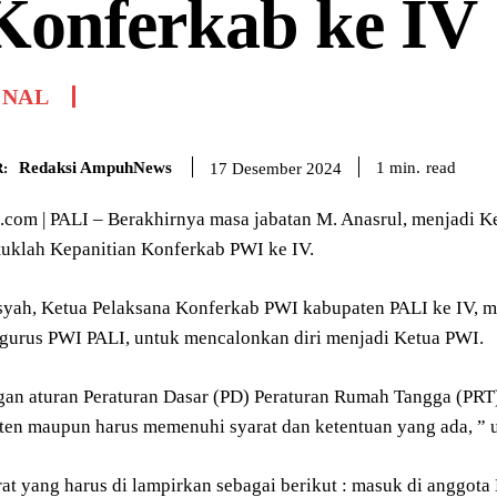
Konferkab ke IV
ONAL
Redaksi AmpuhNews
read
1
min.
17 Desember 2024
:
om | PALI – Berakhirnya masa jabatan M. Anasrul, menjadi K
tuklah Kepanitian Konferkab PWI ke IV.
syah, Ketua Pelaksana Konferkab PWI kabupaten PALI ke IV, m
gurus PWI PALI, untuk mencalonkan diri menjadi Ketua PWI.
gan aturan Peraturan Dasar (PD) Peraturan Rumah Tangga (PRT)
en maupun harus memenuhi syarat dan ketentuan yang ada, ” uj
at yang harus di lampirkan sebagai berikut : masuk di anggo