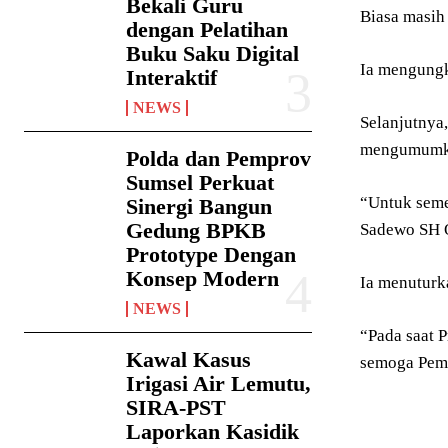
Bekali Guru
Biasa masih
dengan Pelatihan
Buku Saku Digital
Ia mengungk
Interaktif
NEWS
Selanjutnya
mengumumkan
Polda dan Pemprov
Sumsel Perkuat
“Untuk seme
Sinergi Bangun
Gedung BPKB
Sadewo SH O
Prototype Dengan
Konsep Modern
Ia menuturk
NEWS
“Pada saat 
Kawal Kasus
semoga Pemi
Irigasi Air Lemutu,
SIRA-PST
Laporkan Kasidik