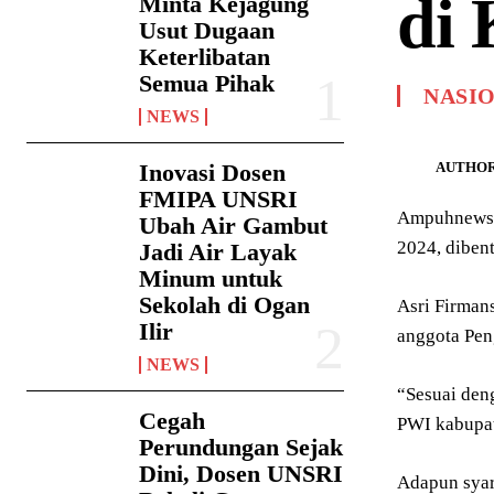
di 
Minta Kejagung
Usut Dugaan
Keterlibatan
Semua Pihak
NASI
NEWS
AUTHOR
Inovasi Dosen
FMIPA UNSRI
Ampuhnews.c
Ubah Air Gambut
2024, diben
Jadi Air Layak
Minum untuk
Sekolah di Ogan
Asri Firman
Ilir
anggota Pen
NEWS
“Sesuai den
Cegah
PWI kabupat
Perundungan Sejak
Dini, Dosen UNSRI
Adapun syar