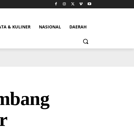
ATA & KULINER
NASIONAL
DAERAH
mbang
r