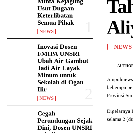
Tah
Minta Kejagung
Usut Dugaan
Keterlibatan
Al
Semua Pihak
NEWS
Inovasi Dosen
NEWS
FMIPA UNSRI
Ubah Air Gambut
AUTHOR
Jadi Air Layak
Minum untuk
Ampuhnews.c
Sekolah di Ogan
beberapa pe
Ilir
Provinsi Su
NEWS
Digelarnya 
Cegah
selama 2 (d
Perundungan Sejak
Dini, Dosen UNSRI