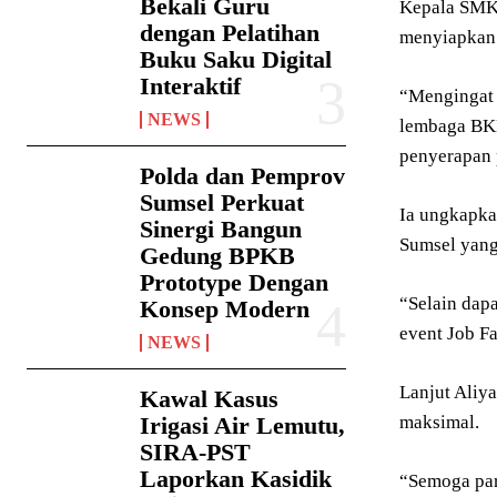
Bekali Guru
Kepala SMK
dengan Pelatihan
menyiapkan 
Buku Saku Digital
Interaktif
“Mengingat 
NEWS
lembaga BKK
penyerapan 
Polda dan Pemprov
Sumsel Perkuat
Ia ungkapka
Sinergi Bangun
Sumsel yang
Gedung BPKB
Prototype Dengan
“Selain da
Konsep Modern
event Job F
NEWS
Lanjut Aliy
Kawal Kasus
Irigasi Air Lemutu,
maksimal.
SIRA-PST
Laporkan Kasidik
“Semoga par