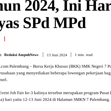
un 2024, Ini Ha
iyas SPd MPd
Redaksi AmpuhNews
read
1
min.
13 Juni 2024
:
om Palembang – Bursa Kerja Khusus (BKK) SMK Negeri 7 Pal
rusahaan yang menyediakan beberapa lowongan pekerjaan ba
msel.
Event Job Fair ke-3 kalinya tersebut merupakan program Pus
ua) hari yaitu 12-13 Juni 2024 di Halaman SMKN 7 Palembang.