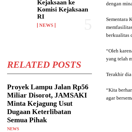
Kejaksaan ke
dengan mina
Komisi Kejaksaan
RI
Sementara K
NEWS
memfasilita
berkualitas 
“Oleh karen
yang telah 
RELATED POSTS
Terakhir di
Proyek Lampu Jalan Rp56
“Kita berha
Miliar Disorot, JAMSAKI
agar bersem
Minta Kejagung Usut
Dugaan Keterlibatan
Semua Pihak
NEWS