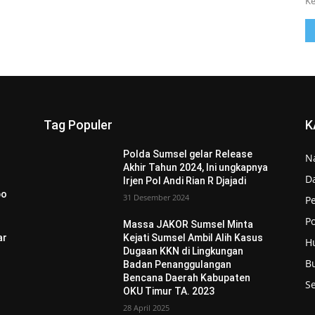
Ke
Tag Populer
K
Polda Sumsel gelar Release
N
Akhir Tahun 2024, Ini ungkapnya
D
Irjen Pol Andi Rian R Djajadi
po
31 Desember 2024
P
Po
Massa JAKOR Sumsel Minta
ar
Kejati Sumsel Ambil Alih Kasus
H
Dugaan KKN di Lingkungan
B
Badan Penanggulangan
Bencana Daerah Kabupaten
S
OKU Timur TA. 2023
28 April 2025