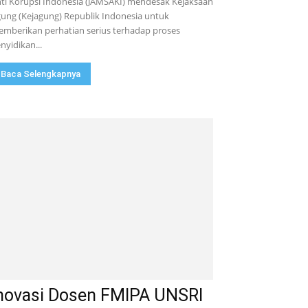
ti Korupsi Indonesia (JAMSAKI) mendesak Kejaksaan
ung (Kejagung) Republik Indonesia untuk
mberikan perhatian serius terhadap proses
nyidikan...
Baca Selengkapnya
novasi Dosen FMIPA UNSRI