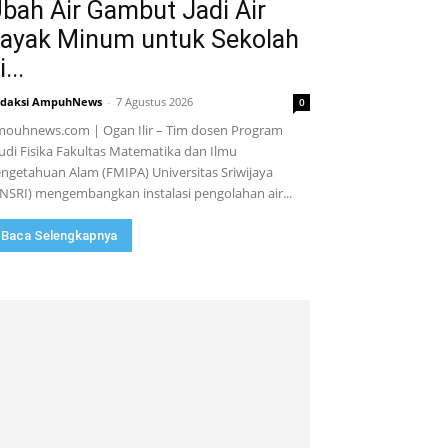
bah Air Gambut Jadi Air
ayak Minum untuk Sekolah
i...
daksi AmpuhNews
-
7 Agustus 2026
0
ouhnews.com | Ogan Ilir – Tim dosen Program
udi Fisika Fakultas Matematika dan Ilmu
ngetahuan Alam (FMIPA) Universitas Sriwijaya
NSRI) mengembangkan instalasi pengolahan air...
Baca Selengkapnya