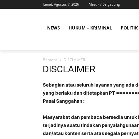
Jumat, Agustus 7, 2026
Masuk / Bergabung
NEWS
HUKUM – KRIMINAL
POLITIK
Beranda
DISCLAIMER
DISCLAIMER
Sebagian atau seluruh layanan yang ada d
yang berlaku dan ditetapkan PT =====
Pasal Sanggahan :
Masyarakat dan pembaca bersedia untuk b
terjadinya suatu tindakan penyalahgunaan
dan/atau konten serta atas segala pernyat