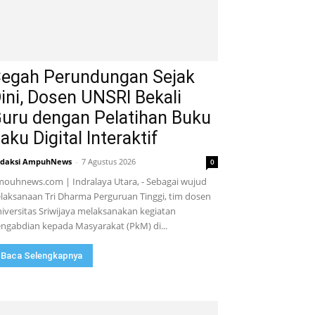
egah Perundungan Sejak
ini, Dosen UNSRI Bekali
uru dengan Pelatihan Buku
aku Digital Interaktif
daksi AmpuhNews
-
7 Agustus 2026
0
ouhnews.com | Indralaya Utara, - Sebagai wujud
laksanaan Tri Dharma Perguruan Tinggi, tim dosen
iversitas Sriwijaya melaksanakan kegiatan
ngabdian kepada Masyarakat (PkM) di...
Baca Selengkapnya