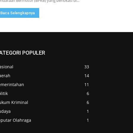
ndaraan Bermotor (BPKB) yang berlokasi di...
Baca Selengkapnya
ATEGORI POPULER
asional
33
aerah
14
emerintahan
11
litik
6
ukum Kriminal
6
udaya
1
eputar Olahraga
1