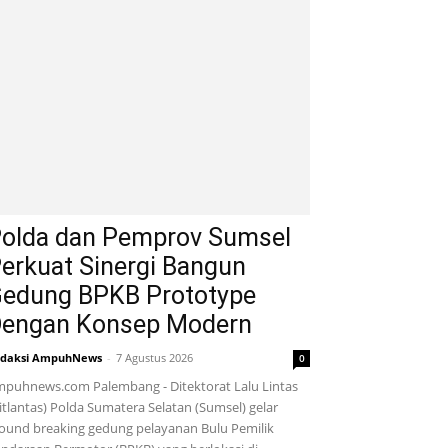
olda dan Pemprov Sumsel
erkuat Sinergi Bangun
edung BPKB Prototype
engan Konsep Modern
daksi AmpuhNews
-
7 Agustus 2026
0
puhnews.com Palembang - Ditektorat Lalu Lintas
itlantas) Polda Sumatera Selatan (Sumsel) gelar
ound breaking gedung pelayanan Bulu Pemilik