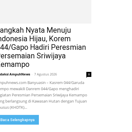
angkah Nyata Menuju
ndonesia Hijau, Korem
44/Gapo Hadiri Peresmian
ersemaian Sriwijaya
Kemampo
daksi AmpuhNews
-
7 Agustus 2026
0
puhnews.com Banyuasin – Kasrem 044/Garuda
mpo mewakili Danrem 044/Gapo menghadiri
giatan Peresmian Persemaian Sriwijaya Kemampo
ng berlangsung di Kawasan Hutan dengan Tujuan
usus (KHDTK)...
Baca Selengkapnya