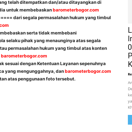
ang telah ditempatkan dan/atau ditayangkan di
dia untuk membebaskan
barometerbogor.com
=== dari segala permasalahan hukum yang timbul
.com
L
embebaskan serta tidak membebani
I
ola selaku pihak yang menaunginya atas segala
0
a atau permasalahan hukum yang timbul atas konten
P
i
barometerbogor.com
dak sesuai dengan Ketentuan Layanan sepenuhnya
aca yang mengunggahnya, dan
barometerbogor.com
Re
tan atas penggunaan foto tersebut.
Am
De
ke
ya
Kh