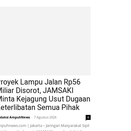
royek Lampu Jalan Rp56
iliar Disorot, JAMSAKI
inta Kejagung Usut Dugaan
eterlibatan Semua Pihak
daksi AmpuhNews
-
7 Agustus 2026
0
puhnews.com | Jakarta – Jaringan Masyarakat Sipil