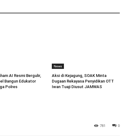
News
am AI Resmi Bergulir,
Aksi di Kejagung, SOAK Minta
el Bangun Edukator
Dugaan Rekayasa Penyidikan OTT
gga Polres
Iwan Tuaji Diusut JAMWAS
781
0