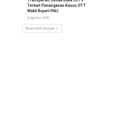
Transparan, Desak Buka CCTV
Terkait Penanganan Kasus OTT
Wakil Bupati PALI
6 Agustus 2026
Muat lebih banyak