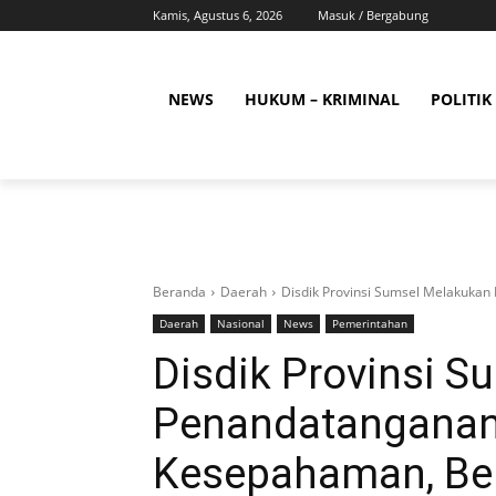
Kamis, Agustus 6, 2026
Masuk / Bergabung
NEWS
HUKUM – KRIMINAL
POLITIK
Beranda
Daerah
Disdik Provinsi Sumsel Melakuka
Daerah
Nasional
News
Pemerintahan
Disdik Provinsi 
Penandatangana
Kesepahaman, Ber