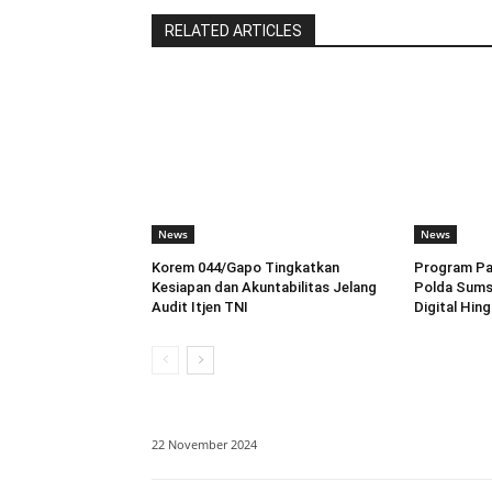
RELATED ARTICLES
News
News
Korem 044/Gapo Tingkatkan
Program Pah
Kesiapan dan Akuntabilitas Jelang
Polda Sums
Audit Itjen TNI
Digital Hin
22 November 2024