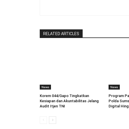
RELATED ARTICLES
News
News
Korem 044/Gapo Tingkatkan
Program Pah
Kesiapan dan Akuntabilitas Jelang
Polda Sums
Audit Itjen TNI
Digital Hin