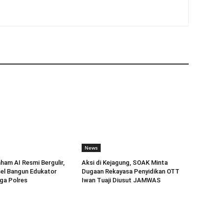
News
am AI Resmi Bergulir,
Aksi di Kejagung, SOAK Minta
el Bangun Edukator
Dugaan Rekayasa Penyidikan OTT
gga Polres
Iwan Tuaji Diusut JAMWAS