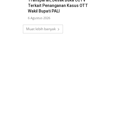
Transparan, Desak Buka CCTV
Terkait Penanganan Kasus OTT
Wakil Bupati PALI
6 Agustus 2026
Muat lebih banyak