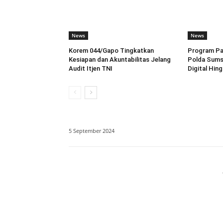
News
News
Korem 044/Gapo Tingkatkan
Program Pah
Kesiapan dan Akuntabilitas Jelang
Polda Sums
Audit Itjen TNI
Digital Hin
5 September 2024