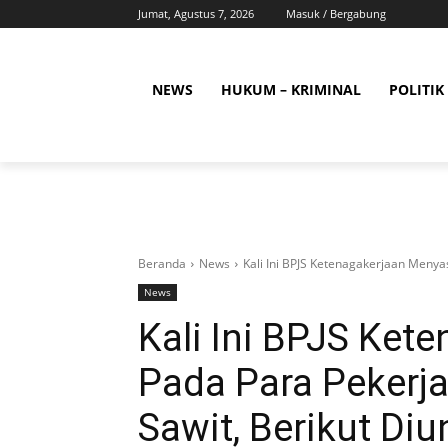
Jumat, Agustus 7, 2026
Masuk / Bergabung
NEWS
HUKUM – KRIMINAL
POLITIK
Beranda
News
Kali Ini BPJS Ketenagakerjaan Menyas
News
Kali Ini BPJS Ket
Pada Para Pekerj
Sawit, Berikut Di