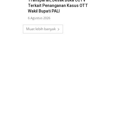
Transparan, Desak Buka CCTV
Terkait Penanganan Kasus OTT
Wakil Bupati PALI
6 Agustus 2026
Muat lebih banyak