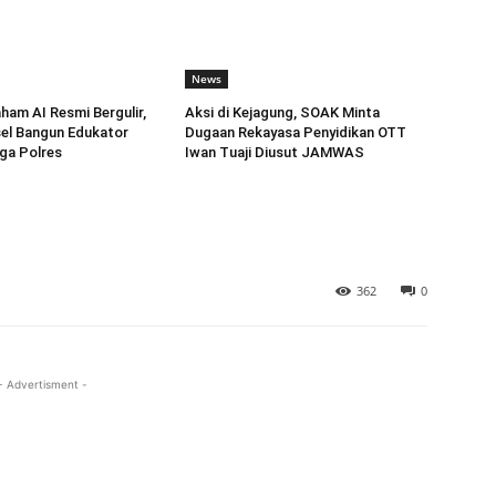
News
am AI Resmi Bergulir,
Aksi di Kejagung, SOAK Minta
el Bangun Edukator
Dugaan Rekayasa Penyidikan OTT
gga Polres
Iwan Tuaji Diusut JAMWAS
362
0
- Advertisment -