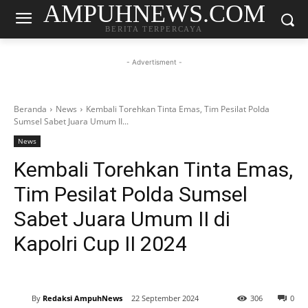
AMPUHNEWS.COM
BERITA TERPERCAYA
- Advertisment -
Beranda
News
Kembali Torehkan Tinta Emas, Tim Pesilat Polda
Sumsel Sabet Juara Umum II...
News
Kembali Torehkan Tinta Emas,
Tim Pesilat Polda Sumsel
Sabet Juara Umum II di
Kapolri Cup II 2024
By
Redaksi AmpuhNews
22 September 2024
306
0