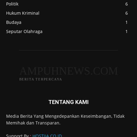
Politik
6
Hukum Kriminal
6
Budaya
1
Seputar Olahraga
1
AMPUHNEWS.COM
BERITA TERPERCAYA
TENTANG KAMI
Media Berita Yang Mengedepankan Keseimbangan, Tidak
Memihak dan Transparan.
Support By :
HOSTIJA.CO.ID
.