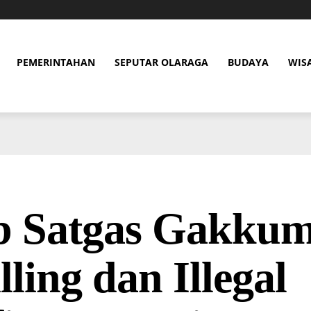
PEMERINTAHAN
SEPUTAR OLARAGA
BUDAYA
WIS
b Satgas Gakkum 
lling dan Illegal