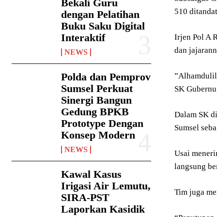
Bekali Guru
510 ditanda
dengan Pelatihan
Buku Saku Digital
Interaktif
Irjen Pol A
dan jajaran
NEWS
Polda dan Pemprov
”Alhamdulill
Sumsel Perkuat
SK Gubernur
Sinergi Bangun
Gedung BPKB
Dalam SK dir
Prototype Dengan
Sumsel seba
Konsep Modern
NEWS
Usai mener
langsung be
Kawal Kasus
Irigasi Air Lemutu,
Tim juga me
SIRA-PST
Laporkan Kasidik