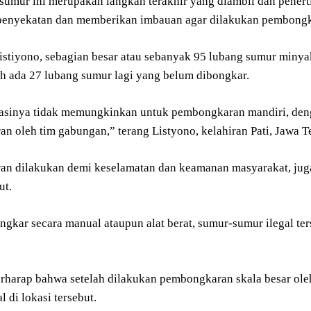
sumur ini merupakan langkah terakhir yang diambil dan penerti
enyekatan dan memberikan imbauan agar dilakukan pembongkar
istiyono, sebagian besar atau sebanyak 95 lubang sumur minyak
 ada 27 lubang sumur lagi yang belum dibongkar.
asinya tidak memungkinkan untuk pembongkaran mandiri, denga
n oleh tim gabungan,” terang Listyono, kelahiran Pati, Jawa T
n dilakukan demi keselamatan dan keamanan masyarakat, juga 
ut.
ngkar secara manual ataupun alat berat, sumur-sumur ilegal te
rharap bahwa setelah dilakukan pembongkaran skala besar oleh 
l di lokasi tersebut.