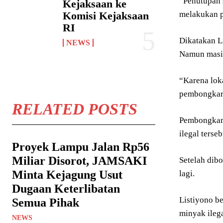
“Penutupan 
Kejaksaan ke
Komisi Kejaksaan
melakukan p
RI
Dikatakan L
NEWS
Namun masih
“Karena lok
pembongkara
RELATED POSTS
Pembongkara
ilegal terseb
Proyek Lampu Jalan Rp56
Miliar Disorot, JAMSAKI
Setelah dibo
Minta Kejagung Usut
lagi.
Dugaan Keterlibatan
Listiyono be
Semua Pihak
minyak ilega
NEWS