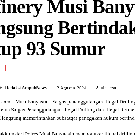
finery Musi Bany
ngsung Bertindak
tup 93 Sumur
Redaksi AmpuhNews
read
2
min.
2 Agustus 2024
:
om – Musi Banyasin – Satgas penanggulangan Illegal Drilling d
etua Satgas Penanggulangan Illegal Drilling dan Illegal Refine
langsung memerintahkan subsatgas penegakan hukum bertindak
akkum dari Polres Musi Banyuasin membongkar illegal drilling 