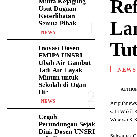
Re
Minta Kejagung
Usut Dugaan
Keterlibatan
La
Semua Pihak
NEWS
Tu
Inovasi Dosen
FMIPA UNSRI
Ubah Air Gambut
Jadi Air Layak
NEWS
Minum untuk
Sekolah di Ogan
AUTHOR
Ilir
NEWS
Ampuhnews.c
satu Wakil K
Cegah
Wibowo SIK 
Perundungan Sejak
Dini, Dosen UNSRI
Subsatgas G