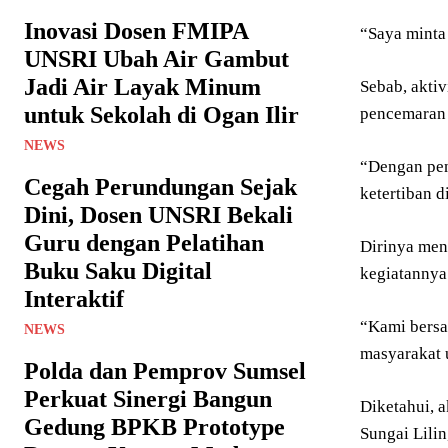
Inovasi Dosen FMIPA
“Saya minta
UNSRI Ubah Air Gambut
Jadi Air Layak Minum
Sebab, aktiv
untuk Sekolah di Ogan Ilir
pencemaran 
NEWS
“Dengan pen
Cegah Perundungan Sejak
ketertiban d
Dini, Dosen UNSRI Bekali
Guru dengan Pelatihan
Dirinya men
Buku Saku Digital
kegiatannya 
Interaktif
“Kami bersa
NEWS
masyarakat 
Polda dan Pemprov Sumsel
Perkuat Sinergi Bangun
Diketahui, a
Gedung BPKB Prototype
Sungai Lili