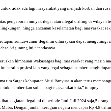
 untuk tidak ada lagi masyarakat yang menjadi korban dan rusa
itas pengeboran minyak ilegal atau illegal drilling di wilayah
lingkungan, hingga ancaman keselamatan bagi masyarakat seki
utupan sumur-sumur ilegal ini diharapkan dapat mengurangi r
idesa Srigunung ini,” tandasnya.
eruskan himbauan Wakasatgas bagi masyarakat yang masih main i
itu beralih profesi lain yang legal sebagai sumber penghidupan
ma tim Satgas kabupaten Musi Banyuasin akan terus membangun
untuk memberikan solusi bagi masyarakat kita,” tutupnya.
kibat kegiatan ilegal ini di periode Juni-Juli 2024 saja,5 ora
n, Muba. Dengan jumlah kerugian negara mencapai Rp 4,8 trili