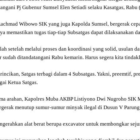
tangani Pj Gubenur Sumsel Elen Setiadi selaku Kasatgas, Rabu 
 Rachmad Wibowo SIK yang juga Kapolda Sumsel, bergerak cepat
nya memastikan tugas tiap-tiap Subsatgas dapat dilaksanakan d
ah setelah melalui proses dan koordinasi yang solid, usulan d
 sudah ditandatangani Rabu kemarin. Harus segera kita tindakl
incikan, Satgas terbagi dalam 4 Subsatgas. Yakni, preemtif, p
gai Ketua Satgas.
ima arahan, Kapolres Muba AKBP Listiyono Dwi Nugroho SIK
rgerak menutup sumur-sumur minyak ilegal di Dusun V Parung,
ngerahkan alat berat berupa excavator untuk membongkar sejum