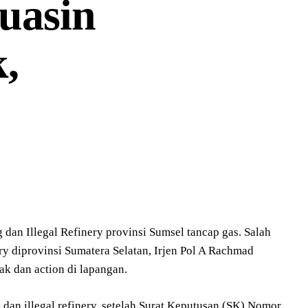
uasin
,
an Illegal Refinery provinsi Sumsel tancap gas. Salah
ry diprovinsi Sumatera Selatan, Irjen Pol A Rachmad
 dan action di lapangan.
dan illegal refinery, setelah Surat Keputusan (SK) Nomor