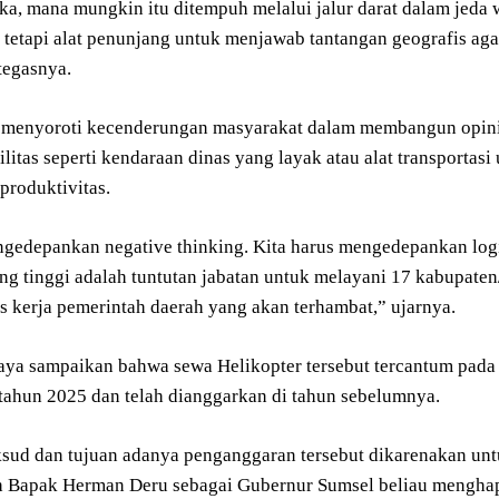
ika, mana mungkin itu ditempuh melalui jalur darat dalam jeda
tetapi alat penunjang untuk menjawab tantangan geografis agar
tegasnya.
 menyoroti kecenderungan masyarakat dalam membangun opini ne
ilitas seperti kendaraan dinas yang layak atau alat transportas
roduktivitas.
gedepankan negative thinking. Kita harus mengedepankan logi
ang tinggi adalah tuntutan jabatan untuk melayani 17 kabupate
s kerja pemerintah daerah yang akan terhambat,” ujarnya.
saya sampaikan bahwa sewa Helikopter tersebut tercantum pa
ahun 2025 dan telah dianggarkan di tahun sebelumnya.
ud dan tujuan adanya penganggaran tersebut dikarenakan untu
ah Bapak Herman Deru sebagai Gubernur Sumsel beliau menghap