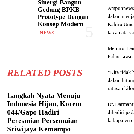
Sinergi Bangun
Ampuhnews.c
Gedung BPKB
Prototype Dengan
dalam menjal
Konsep Modern
Kabiro Umum
kacamata yan
NEWS
Menurut Dar
Pulau Jawa.
RELATED POSTS
“Kita tidak 
dalam hitung
ratusan kil
Langkah Nyata Menuju
Indonesia Hijau, Korem
Dr. Darmant
044/Gapo Hadiri
dihadiri pa
Peresmian Persemaian
kabupaten e
Sriwijaya Kemampo