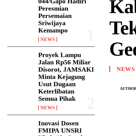
Ka
044/Gapo Hadiri
Peresmian
Persemaian
Te
Sriwijaya
Kemampo
NEWS
Geo
Proyek Lampu
Jalan Rp56 Miliar
Disorot, JAMSAKI
NEWS
Minta Kejagung
Usut Dugaan
AUTHOR
Keterlibatan
Semua Pihak
NEWS
Inovasi Dosen
FMIPA UNSRI