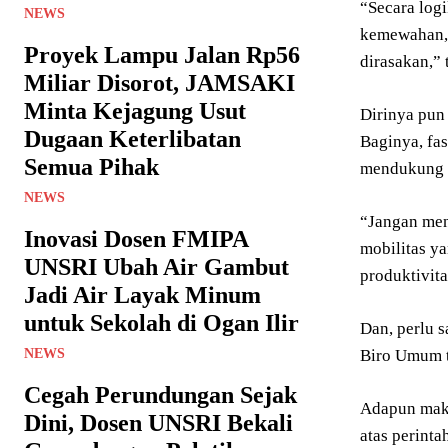
“Secara log
NEWS
kemewahan, 
Proyek Lampu Jalan Rp56
dirasakan,” 
Miliar Disorot, JAMSAKI
Minta Kejagung Usut
Dirinya pun
Dugaan Keterlibatan
Baginya, fas
Semua Pihak
mendukung p
NEWS
“Jangan men
Inovasi Dosen FMIPA
mobilitas y
UNSRI Ubah Air Gambut
produktivita
Jadi Air Layak Minum
untuk Sekolah di Ogan Ilir
Dan, perlu 
NEWS
Biro Umum t
Cegah Perundungan Sejak
Adapun maks
Dini, Dosen UNSRI Bekali
atas perint