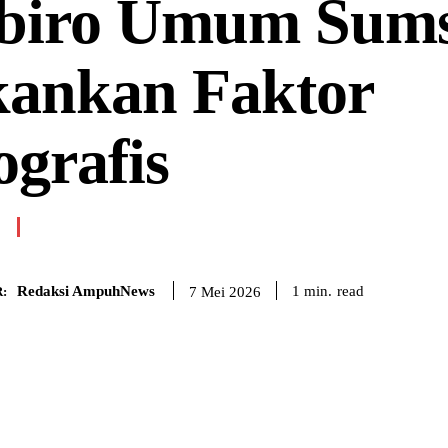
biro Umum Sums
kankan Faktor
grafis
Redaksi AmpuhNews
read
1
min.
7 Mei 2026
: