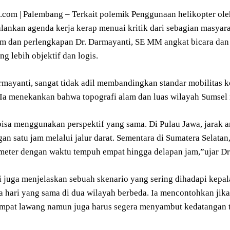
om | Palembang – Terkait polemik Penggunaan helikopter ole
ankan agenda kerja kerap menuai kritik dari sebagian masyarak
 dan perlengkapan Dr. Darmayanti, SE MM angkat bicara dan m
g lebih objektif dan logis.
mayanti, sangat tidak adil membandingkan standar mobilitas ke
 Ia menekankan bahwa topografi alam dan luas wilayah Sumsel 
bisa menggunakan perspektif yang sama. Di Pulau Jawa, jarak a
an satu jam melalui jalur darat. Sementara di Sumatera Selatan
ometer dengan waktu tempuh empat hingga delapan jam,”ujar Dr
i juga menjelaskan sebuah skenario yang sering dihadapi kepal
da hari yang sama di dua wilayah berbeda. Ia mencontohkan jik
mpat lawang namun juga harus segera menyambut kedatangan t