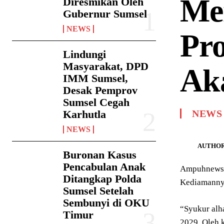
Me
Diresmikan Oleh
Gubernur Sumsel
NEWS
Pro
Lindungi
Masyarakat, DPD
Ak
IMM Sumsel,
Desak Pemprov
Sumsel Cegah
Karhutla
NEWS
NEWS
AUTHOR
Buronan Kasus
Pencabulan Anak
Ampuhnews.c
Ditangkap Polda
Kediamannya
Sumsel Setelah
Sembunyi di OKU
“Syukur alh
Timur
2029. Oleh 