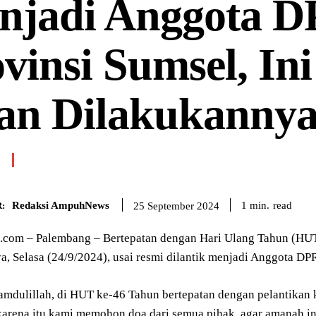
njadi Anggota 
vinsi Sumsel, In
an Dilakukanny
Redaksi AmpuhNews
read
1
min.
25 September 2024
:
om – Palembang – Bertepatan dengan Hari Ulang Tahun (HUT)
, Selasa (24/9/2024), usai resmi dilantik menjadi Anggota DPR
amdulillah, di HUT ke-46 Tahun bertepatan dengan pelantikan
karena itu kami memohon doa dari semua pihak, agar amanah in