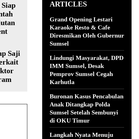
ARTICLES
Grand Opening Lestari
Karaoke Resto & Cafe
Diresmikan Oleh Gubernur
Sumsel
p Saji
Lindungi Masyarakat, DPD
rkait
IMM Sumsel, Desak
ktor
Pemprov Sumsel Cegah
gram
Karhutla
Buronan Kasus Pencabulan
Anak Ditangkap Polda
Sumsel Setelah Sembunyi
di OKU Timur
Langkah Nyata Menuju