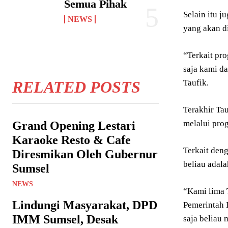
Semua Pihak
Selain itu 
NEWS
yang akan d
“Terkait pr
saja kami d
RELATED POSTS
Taufik.
Terakhir Ta
melalui pro
Grand Opening Lestari
Karaoke Resto & Cafe
Terkait den
Diresmikan Oleh Gubernur
beliau adala
Sumsel
NEWS
“Kami lima 
Lindungi Masyarakat, DPD
Pemerintah 
IMM Sumsel, Desak
saja beliau