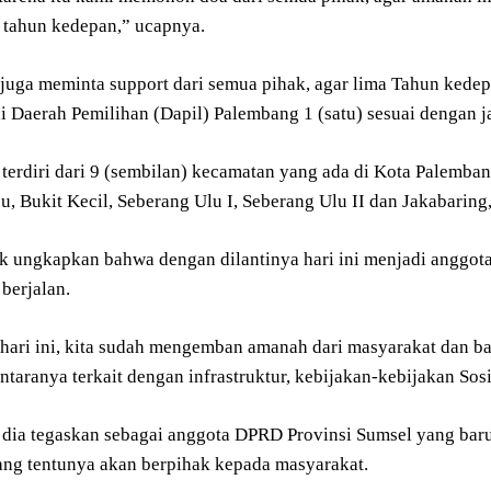
a tahun kedepan,” ucapnya.
a juga meminta support dari semua pihak, agar lima Tahun kede
 Daerah Pemilihan (Dapil) Palembang 1 (satu) sesuai dengan ja
terdiri dari 9 (sembilan) kecamatan yang ada di Kota Palembang y
u, Bukit Kecil, Seberang Ulu I, Seberang Ulu II dan Jakabaring
ik ungkapkan bahwa dengan dilantinya hari ini menjadi anggot
berjalan.
 hari ini, kita sudah mengemban amanah dari masyarakat dan b
ntaranya terkait dengan infrastruktur, kebijakan-kebijakan So
t dia tegaskan sebagai anggota DPRD Provinsi Sumsel yang bar
ang tentunya akan berpihak kepada masyarakat.