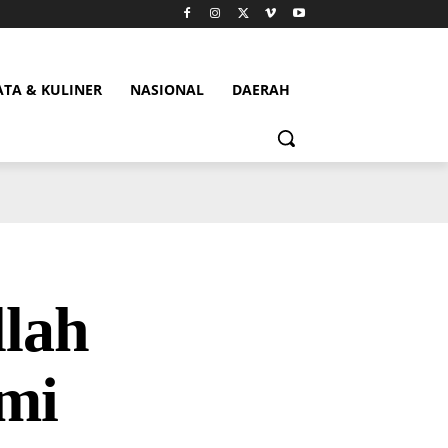
ATA & KULINER
NASIONAL
DAERAH
llah
mi