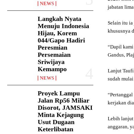
NEWS
jabatan lim
Langkah Nyata
Selain itu i
Menuju Indonesia
khususnya di
Hijau, Korem
044/Gapo Hadiri
Peresmian
“Dapil kami 
Persemaian
Gandus, Plaj
Sriwijaya
Kemampo
Lanjut Tauf
NEWS
sudah mulai 
Proyek Lampu
“Pertanggal
Jalan Rp56 Miliar
kerjakan dia
Disorot, JAMSAKI
Minta Kejagung
Lebih lanju
Usut Dugaan
anggaran, y
Keterlibatan