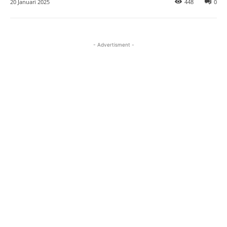
20 Januari 2025
448
0
- Advertisment -