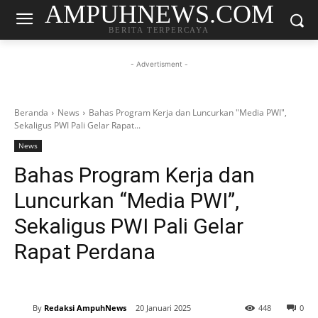
AMPUHNEWS.COM
BERITA TERPERCAYA
- Advertisment -
Beranda
News
Bahas Program Kerja dan Luncurkan "Media PWI",
Sekaligus PWI Pali Gelar Rapat...
News
Bahas Program Kerja dan
Luncurkan “Media PWI”,
Sekaligus PWI Pali Gelar
Rapat Perdana
By
Redaksi AmpuhNews
20 Januari 2025
448
0