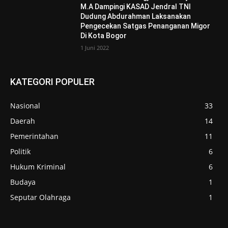
M.A Dampingi KASAD Jendral TNI
Dudung Abdurahman Laksanakan
Pengecekan Satgas Penanganan Migor
Di Kota Bogor
1 Juni 2022
KATEGORI POPULER
Nasional
33
Daerah
14
Pemerintahan
11
Politik
6
Hukum Kriminal
6
Budaya
1
Seputar Olahraga
1