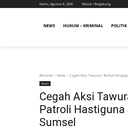
Kamis, Agustus 6, 2026
Masuk / Bergabung
NEWS
HUKUM – KRIMINAL
POLITIK
Beranda
News
Cegah Aksi Tawuran, Berkat Kesigap
News
Cegah Aksi Tawur
Patroli Hastiguna
Sumsel