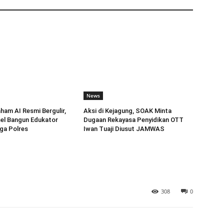
News
am AI Resmi Bergulir,
Aksi di Kejagung, SOAK Minta
el Bangun Edukator
Dugaan Rekayasa Penyidikan OTT
gga Polres
Iwan Tuaji Diusut JAMWAS
308
0