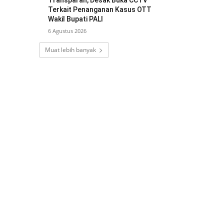
Transparan, Desak Buka CCTV
Terkait Penanganan Kasus OTT
Wakil Bupati PALI
6 Agustus 2026
Muat lebih banyak