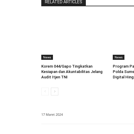
RELATED ARTICLES
News
News
Korem 044/Gapo Tingkatkan
Program Pah
Kesiapan dan Akuntabilitas Jelang
Polda Sums
Audit Itjen TNI
Digital Hin
17 Maret 2024