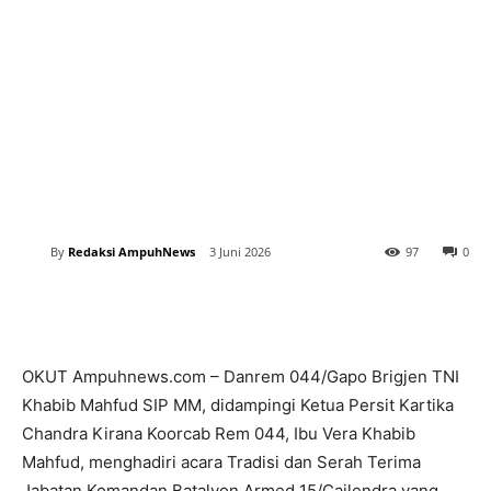
By
Redaksi AmpuhNews
3 Juni 2026
97
0
OKUT Ampuhnews.com – Danrem 044/Gapo Brigjen TNI
Khabib Mahfud SIP MM, didampingi Ketua Persit Kartika
Chandra Kirana Koorcab Rem 044, Ibu Vera Khabib
Mahfud, menghadiri acara Tradisi dan Serah Terima
Jabatan Komandan Batalyon Armed 15/Cailendra yang