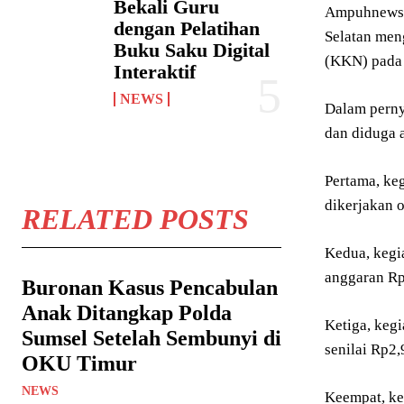
Bekali Guru
Ampuhnews.c
dengan Pelatihan
Selatan men
Buku Saku Digital
(KKN) pada 
Interaktif
NEWS
Dalam perny
dan diduga 
Pertama, ke
dikerjakan o
RELATED POSTS
Kedua, kegi
anggaran Rp
Buronan Kasus Pencabulan
Anak Ditangkap Polda
Ketiga, keg
Sumsel Setelah Sembunyi di
senilai Rp2,
OKU Timur
NEWS
Keempat, ke