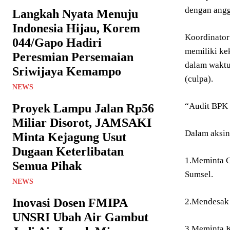
dengan angg
Langkah Nyata Menuju
Indonesia Hijau, Korem
Koordinator
044/Gapo Hadiri
memiliki ke
Peresmian Persemaian
dalam waktu 
Sriwijaya Kemampo
(culpa).
NEWS
“Audit BPK 
Proyek Lampu Jalan Rp56
Miliar Disorot, JAMSAKI
Dalam aksin
Minta Kejagung Usut
Dugaan Keterlibatan
1.Meminta G
Semua Pihak
Sumsel.
NEWS
Inovasi Dosen FMIPA
2.Mendesak 
UNSRI Ubah Air Gambut
3.Meminta K