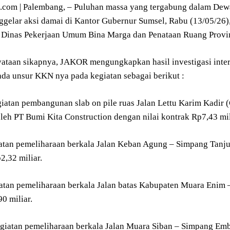
om | Palembang, – Puluhan massa yang tergabung dalam Dew
ggelar aksi damai di Kantor Gubernur Sumsel, Rabu (13/05/26),
Dinas Pekerjaan Umum Bina Marga dan Penataan Ruang Provins
ataan sikapnya, JAKOR mengungkapkan hasil investigasi intern
ada unsur KKN nya pada kegiatan sebagai berikut :
giatan pembangunan slab on pile ruas Jalan Lettu Karim Kadi
leh PT Bumi Kita Construction dengan nilai kontrak Rp7,43 mil
atan pemeliharaan berkala Jalan Keban Agung – Simpang Tanju
2,32 miliar.
iatan pemeliharaan berkala Jalan batas Kabupaten Muara Enim
90 miliar.
giatan pemeliharaan berkala Jalan Muara Siban – Simpang Em