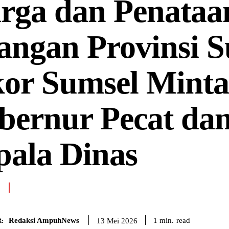
rga dan Penataa
ngan Provinsi S
kor Sumsel Minta
bernur Pecat dan
pala Dinas
Redaksi AmpuhNews
read
1
min.
13 Mei 2026
: