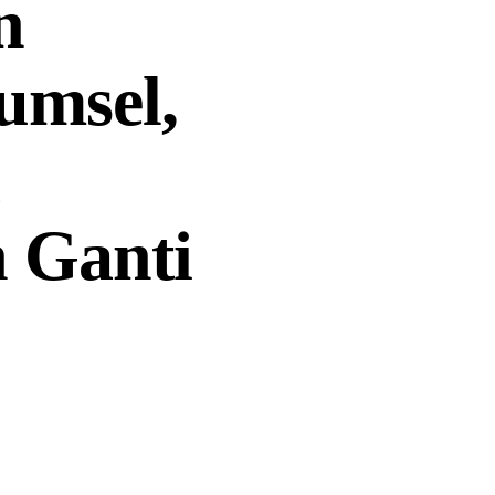
n
umsel,
 Ganti