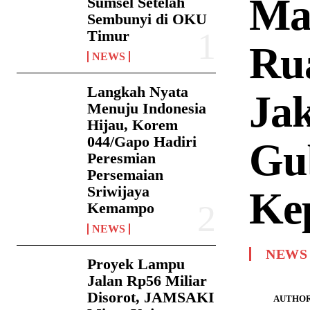
Ma
Sumsel Setelah
Sembunyi di OKU
Timur
Rua
NEWS
Langkah Nyata
Ja
Menuju Indonesia
Hijau, Korem
044/Gapo Hadiri
Gu
Peresmian
Persemaian
Sriwijaya
Ke
Kemampo
NEWS
NEWS
Proyek Lampu
Jalan Rp56 Miliar
Disorot, JAMSAKI
AUTHOR