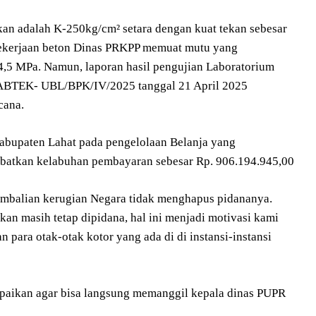
n adalah K-250kg/cm² setara dengan kuat tekan sebesar
) pekerjaan beton Dinas PRKPP memuat mutu yang
14,5 MPa. Namun, laporan hasil pengujian Laboratorium
LABTEK- UBL/BPK/IV/2025 tanggal 21 April 2025
cana.
abupaten Lahat pada pengelolaan Belanja yang
kibatkan kelabuhan pembayaran sebesar Rp. 906.194.945,00
balian kerugian Negara tidak menghapus pidananya.
an masih tetap dipidana, hal ini menjadi motivasi kami
an para otak-otak kotor yang ada di di instansi-instansi
ampaikan agar bisa langsung memanggil kepala dinas PUPR