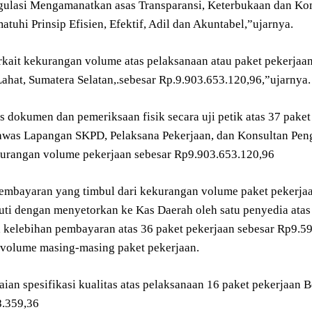
gulasi Mengamanatkan asas Transparansi, Keterbukaan dan Ko
uhi Prinsip Efisien, Efektif, Adil dan Akuntabel,”ujarnya.
erkait kekurangan volume atas pelaksanaan atau paket pekerjaan
ahat, Sumatera Selatan,.sebesar Rp.9.903.653.120,96,”ujarnya.
sis dokumen dan pemeriksaan fisik secara uji petik atas 37 pak
was Lapangan SKPD, Pelaksana Pekerjaan, dan Konsultan Peng
kurangan volume pekerjaan sebesar Rp9.903.653.120,96
embayaran yang timbul dari kekurangan volume paket pekerjaa
juti dengan menyetorkan ke Kas Daerah oleh satu penyedia atas
a kelebihan pembayaran atas 36 paket pekerjaan sebesar Rp9.59
volume masing-masing paket pekerjaan.
ian spesifikasi kualitas atas pelaksanaan 16 paket pekerjaan Be
.359,36