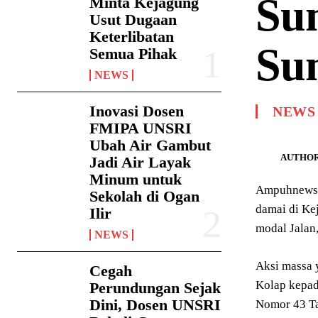
Su
Minta Kejagung
Usut Dugaan
Keterlibatan
Su
Semua Pihak
NEWS
Inovasi Dosen
NEWS
FMIPA UNSRI
Ubah Air Gambut
AUTHOR
Jadi Air Layak
Minum untuk
Ampuhnews.c
Sekolah di Ogan
damai di Ke
Ilir
modal Jalan
NEWS
Aksi massa 
Cegah
Kolap kepad
Perundungan Sejak
Dini, Dosen UNSRI
Nomor 43 Ta