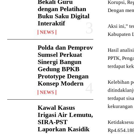
Bekali Guru
Korupsi, Re
dengan Pelatihan
Dengan memat
Buku Saku Digital
Interaktif
Aksi ini,” t
NEWS
Kabupaten L
Polda dan Pemprov
Hasil anali
Sumsel Perkuat
PPTK, Penga
Sinergi Bangun
terdapat ke
Gedung BPKB
Prototype Dengan
Kelebihan p
Konsep Modern
ditindaklan
NEWS
terdapat sis
kekurangan 
Kawal Kasus
Irigasi Air Lemutu,
SIRA-PST
Ketidaksesua
Laporkan Kasidik
Rp4.654.188