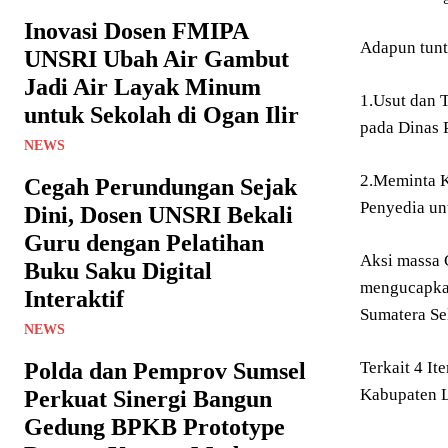
Inovasi Dosen FMIPA
Adapun tunt
UNSRI Ubah Air Gambut
Jadi Air Layak Minum
1.Usut dan T
untuk Sekolah di Ogan Ilir
pada Dinas 
NEWS
2.Meminta K
Cegah Perundungan Sejak
Penyedia unt
Dini, Dosen UNSRI Bekali
Guru dengan Pelatihan
Aksi massa 
Buku Saku Digital
mengucapkan
Interaktif
Sumatera Sel
NEWS
Polda dan Pemprov Sumsel
Terkait 4 I
Kabupaten L
Perkuat Sinergi Bangun
Gedung BPKB Prototype