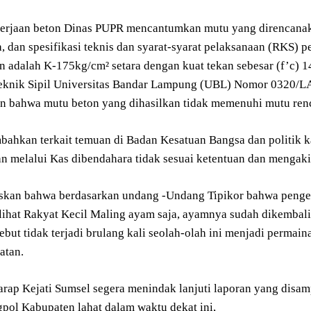
erjaan beton Dinas PUPR mencantumkan mutu yang direncanaka
a, dan spesifikasi teknis dan syarat-syarat pelaksanaan (RKS
n adalah K-175kg/cm² setara dengan kuat tekan sebesar (f’c) 
eknik Sipil Universitas Bandar Lampung (UBL) Nomor 0320/
 bahwa mutu beton yang dihasilkan tidak memenuhi mutu ren
ahkan terkait temuan di Badan Kesatuan Bangsa dan politik k
kan melalui Kas dibendahara tidak sesuai ketentuan dan menga
kan bahwa berdasarkan undang -Undang Tipikor bahwa pengem
lihat Rakyat Kecil Maling ayam saja, ayamnya sudah dikembalik
sebut tidak terjadi brulang kali seolah-olah ini menjadi permain
atan.
harap Kejati Sumsel segera menindak lanjuti laporan yang dis
pol Kabupaten lahat dalam waktu dekat ini,