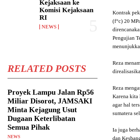
Kejaksaan ke
Komisi Kejaksaan
Kontrak pek
RI
(f°c) 20 MP
NEWS
direncanaka
Pengujian T
menunjukkan
Reza menamb
RELATED POSTS
direalisasi
Reza mengas
Proyek Lampu Jalan Rp56
Karena kita 
Miliar Disorot, JAMSAKI
agar hal ter
Minta Kejagung Usut
sumatera sel
Dugaan Keterlibatan
Semua Pihak
Ia juga ber
NEWS
dan Kesbang