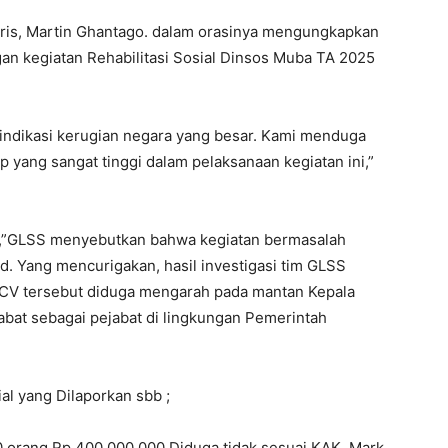
rris, Martin Ghantago. dalam orasinya mengungkapkan
an kegiatan Rehabilitasi Sosial Dinsos Muba TA 2025
t indikasi kerugian negara yang besar. Kami menduga
ang sangat tinggi dalam pelaksanaan kegiatan ini,”
us,”GLSS menyebutkan bahwa kegiatan bermasalah
. Yang mencurigakan, hasil investigasi tim GLSS
V tersebut diduga mengarah pada mantan Kepala
abat sebagai pejabat di lingkungan Pemerintah
al yang Dilaporkan sbb ;
0 orang Rp 400.000.000 Diduga tidak sesuai KAK, Mark