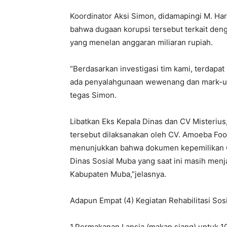
Koordinator Aksi Simon, didamapingi M. Ha
bahwa dugaan korupsi tersebut terkait deng
yang menelan anggaran miliaran rupiah.
“Berdasarkan investigasi tim kami, terdapa
ada penyalahgunaan wewenang dan mark-up y
tegas Simon.
Libatkan Eks Kepala Dinas dan CV Misteri
tersebut dilaksanakan oleh CV. Amoeba Food
menunjukkan bahwa dokumen kepemilikan C
Dinas Sosial Muba yang saat ini masih menj
Kabupaten Muba,”jelasnya.
Adapun Empat (4) Kegiatan Rehabilitasi Sosi
1.Permakanan Lansia (makan siang) untuk 1