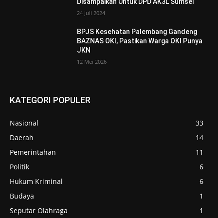
Disampaikan Untuk DPD AK3L Sumsel
24 Juli 2024
BPJS Kesehatan Palembang Gandeng
BAZNAS OKI, Pastikan Warga OKI Punya
JKN
12 Mei 2026
KATEGORI POPULER
Nasional
33
Daerah
14
Pemerintahan
11
Politik
6
Hukum Kriminal
6
Budaya
1
Seputar Olahraga
1