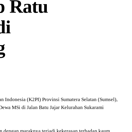
p Ratu
di
g
Indonesia (K2PI) Provinsi Sumatera Selatan (Sumsel),
Dewa MSi di Jalan Batu Jajar Kelurahan Sukarami
n dengan maraknya terjadi kekerasan terhadap kaum