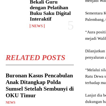
menjadi Wal
Bekali Guru
dengan Pelatihan
Buku Saku Digital
Sementara K
Interaktif
Palembang, 
NEWS
“Aura posit
mejadi Wali
Dilanjutkan
RELATED POSTS
penyaluran 
“Melalui sil
Buronan Kasus Pencabulan
Ratu Dewa s
Anak Ditangkap Polda
terhadap mas
Sumsel Setelah Sembunyi di
OKU Timur
Lanjut dia 
dukungan ba
NEWS