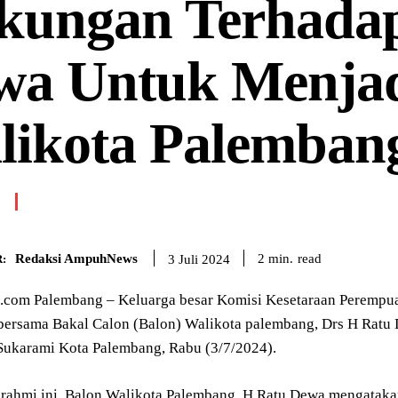
kungan Terhada
wa Untuk Menja
likota Palemban
Redaksi AmpuhNews
read
2
min.
3 Juli 2024
:
om Palembang – Keluarga besar Komisi Kesetaraan Perempuan 
 bersama Bakal Calon (Balon) Walikota palembang, Drs H Ratu 
ukarami Kota Palembang, Rabu (3/7/2024).
urahmi ini, Balon Walikota Palembang, H Ratu Dewa mengataka