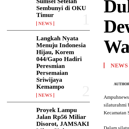
Du
Sumsel Setelah
Sembunyi di OKU
Timur
De
NEWS
Langkah Nyata
Wa
Menuju Indonesia
Hijau, Korem
044/Gapo Hadiri
Peresmian
NEWS
Persemaian
Sriwijaya
AUTHOR
Kemampo
NEWS
Ampuhnews.c
silaturahmi
Proyek Lampu
Kecamatan S
Jalan Rp56 Miliar
Disorot, JAMSAKI
Dalam silat