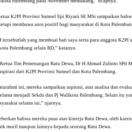
ikota Palembang pada November mendatang,” ucapnya.
etua K2PI Provinsi Sumsel Epi Riyani SE MSi sampaikan bahw
tetapi membawa aura positif bagi masyarakat di Kota Palemban
if tersebutlah yang membuat hati saya serta para anggota K2PI
kota Palembang selain RD,” katanya.
 Ketua Tim Pemenangan Ratu Dewa, Dr H Ahmad Zulinto SPd 
aspirasi dari K2PI Provinsi Sumsel dan Kota Palembang.
aturahmi ini, mereka sampaikan aspirasi, atas analisa dan eval
elama menjadi Sekda dan Pj Walikota Palembang. Selain itu y
yarakat selama ini,” ujarnya.
beberkan bahwa mereka puas atas kinerja Ratu Dewa, oleh kare
ik moril maupun lainnya kepada seorang Ratu Dewa.