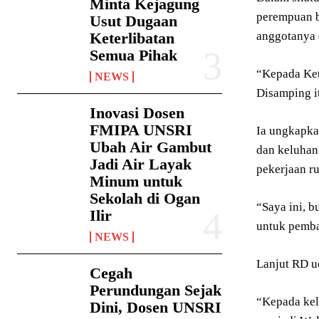
Minta Kejagung
perempuan b
Usut Dugaan
Keterlibatan
anggotanya 
Semua Pihak
“Kepada Ket
NEWS
Disamping i
Inovasi Dosen
FMIPA UNSRI
Ia ungkapka
Ubah Air Gambut
dan keluhan
Jadi Air Layak
pekerjaan r
Minum untuk
Sekolah di Ogan
“Saya ini, 
Ilir
untuk pemb
NEWS
Lanjut RD u
Cegah
Perundungan Sejak
“Kepada kel
Dini, Dosen UNSRI