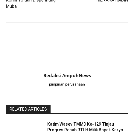
Kominfo dan Disperindag
MENARA KADIN
Muba
Redaksi AmpuhNews
pimpinan perusahaan
RELATED ARTICLES
Katim Wasev TMMD Ke-129 Tinjau
Progres Rehab RTLH Milik Bapak Karyo