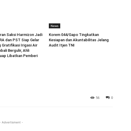
News
ran Saksi Harmizon Jadi
Korem 044/Gapo Tingkatkan
RA dan PST Siap Gelar
Kesiapan dan Akuntabilitas Jelang
 Gratifikasi Irigasi Air
Audit Itjen TNI
li Bergulir, Ahli
uap Libatkan Pemberi
56
0
- Advertisment -