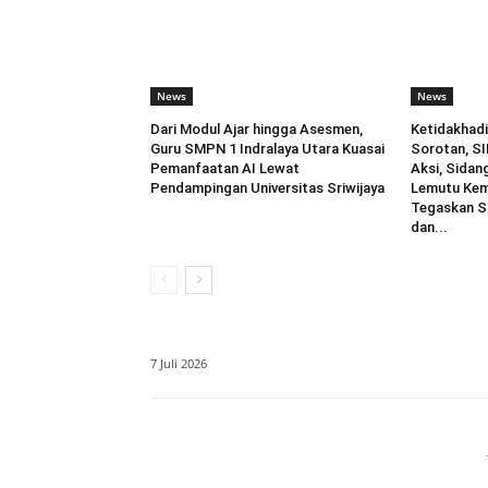
News
News
Dari Modul Ajar hingga Asesmen,
Ketidakhadi
Guru SMPN 1 Indralaya Utara Kuasai
Sorotan, SI
Pemanfaatan AI Lewat
Aksi, Sidang
Pendampingan Universitas Sriwijaya
Lemutu Kemba
Tegaskan S
dan...
7 Juli 2026