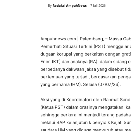
By
Redaksi AmpuhNews
7 Juli 2026
Bagikan
Ampuhnews.com | Palembang, – Massa Gabun
Pemerhati Situasi Terkini (PST) menggelar 
dugaan korupsi yang berkaitan dengan grat
Enim (KT) dan anaknya (RA), dalam sidang e
berbedanya dakwaan jaksa yang disebut tid
pertemuan yang terjadi, berdasarkan penga
yang bernama (HM). Selasa (07/07/26).
Aksi yang di Koordinatori oleh Rahmat Sandi
(Ketua PST) dalam orasinya mengatakan, k
sehingga perkara ini menjadi terang padaha
melalui BAP kelanjutan k penyidik Kejati S
saudara HM yang diduga menyuruh atau me