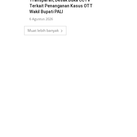
Transparan, Desak Buka CCTV
Terkait Penanganan Kasus OTT
Wakil Bupati PALI
6 Agustus 2026
Muat lebih banyak