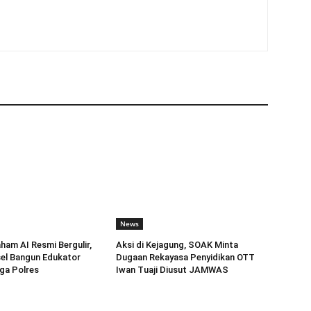
News
am AI Resmi Bergulir,
Aksi di Kejagung, SOAK Minta
el Bangun Edukator
Dugaan Rekayasa Penyidikan OTT
gga Polres
Iwan Tuaji Diusut JAMWAS