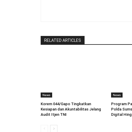
RELATED ARTICLES
News
News
Korem 044/Gapo Tingkatkan
Program Pah
Kesiapan dan Akuntabilitas Jelang
Polda Sums
Audit Itjen TNI
Digital Hin