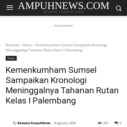
AMPUHNEWS.COM
BERITA TERPERCAYA
- Advertisment -
Beranda
News
Kemenkumham Sumsel Sampaikan Kronologi
Meninggalnya Tahanan Rutan Kelas I Palembang
News
Kemenkumham Sumsel
Sampaikan Kronologi
Meninggalnya Tahanan Rutan
Kelas I Palembang
By
Redaksi AmpuhNews
8 Agustus 2024
297
0