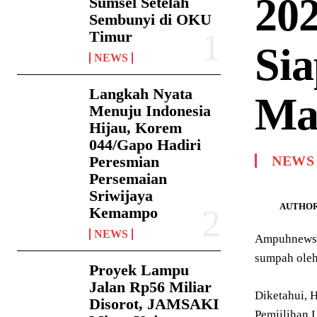
20
Sumsel Setelah
Sembunyi di OKU
Timur
Sia
NEWS
Langkah Nyata
Mas
Menuju Indonesia
Hijau, Korem
044/Gapo Hadiri
Peresmian
NEWS
Persemaian
Sriwijaya
AUTHOR
Kemampo
NEWS
Ampuhnews.c
sumpah oleh
Proyek Lampu
Jalan Rp56 Miliar
Diketahui, 
Disorot, JAMSAKI
Pemiilihan L