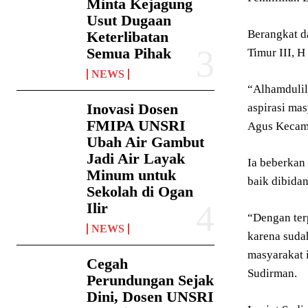
Minta Kejagung
Usut Dugaan
Berangkat da
Keterlibatan
Semua Pihak
Timur III, 
NEWS
“Alhamdulil
Inovasi Dosen
aspirasi ma
FMIPA UNSRI
Agus Kecama
Ubah Air Gambut
Jadi Air Layak
Ia beberkan
Minum untuk
baik dibida
Sekolah di Ogan
Ilir
“Dengan ter
NEWS
karena sudah
masyarakat 
Cegah
Sudirman.
Perundungan Sejak
Dini, Dosen UNSRI