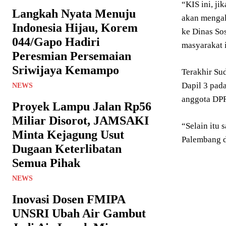
“KIS ini, ji
Langkah Nyata Menuju
akan mengal
Indonesia Hijau, Korem
ke Dinas So
044/Gapo Hadiri
masyarakat i
Peresmian Persemaian
Sriwijaya Kemampo
Terakhir Su
Dapil 3 pad
NEWS
anggota DP
Proyek Lampu Jalan Rp56
Miliar Disorot, JAMSAKI
“Selain itu 
Minta Kejagung Usut
Palembang d
Dugaan Keterlibatan
Semua Pihak
NEWS
Inovasi Dosen FMIPA
UNSRI Ubah Air Gambut