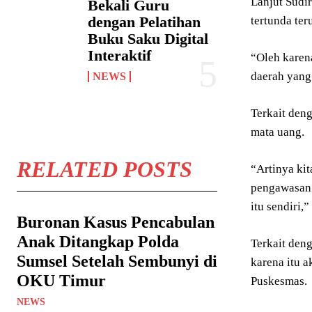
Lanjut Sudi
Bekali Guru
dengan Pelatihan
tertunda te
Buku Saku Digital
Interaktif
“Oleh karena
daerah yang
NEWS
Terkait den
mata uang.
RELATED POSTS
“Artinya ki
pengawasan 
itu sendiri,
Buronan Kasus Pencabulan
Anak Ditangkap Polda
Terkait den
Sumsel Setelah Sembunyi di
karena itu a
OKU Timur
Puskesmas.
NEWS