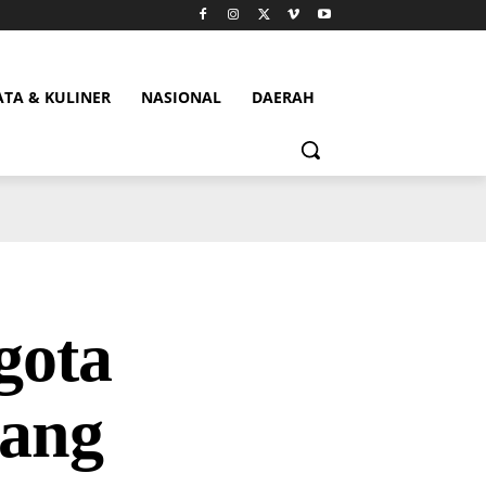
ATA & KULINER
NASIONAL
DAERAH
gota
ang