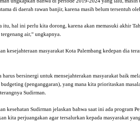
rman ungkapkan bahwa di periode 2019-2024 yang lalu, masih 
rutama di daerah rawan banjir, karena masih belum tersentuh o
 itu, hal ini perlu kita dorong, karena akan memasuki akhir T
 tergenang air,” ungkapnya.
gan kesejahteraan masyarakat Kota Palembang kedepan dia teran
ta harus bersinergi untuk mensejahterakan masyarakat baik mel
budgeting (penganggaran), yang mana kita prioritaskan masa
” terangnya Sudirman.
gan kesehatan Sudirman jelaskan bahwa saat ini ada program Pe
kan kita perjuangakan agar tersalurkan kepada masyarakat yang