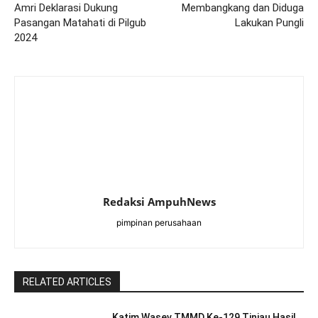
Amri Deklarasi Dukung
Membangkang dan Diduga
Pasangan Matahati di Pilgub
Lakukan Pungli
2024
Redaksi AmpuhNews
pimpinan perusahaan
RELATED ARTICLES
Katim Wasev TMMD Ke-129 Tinjau Hasil