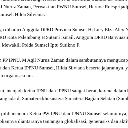
l Nuruz Zaman, Perwakilan PWNU Sumsel, Hernoe Roesprijadj
msel, Hilda Silviana.
juga dihadiri Anggota DPRD Provinsi Sumsel Hj Lury Elza Alex
RD Kota Palembang H Sutami Ismail, Anggota DPRD Banyuasi
n Mewakili Polda Sumsel Iptu Sutikno P.
 PP IPNU, M Agil Nuruz Zaman dalam sambutannya mengucapk
 dan Ketua IPPNU Sumsel, Hilda Silviana beserta jajarannya, 
i organisasi ini.
ni, menjadi ketua IPNU dan IPPNU sangat berat, karena dalam k
ang ada di Sumatera khususnya Sumatera Bagian Selatan (Sumb
rpilih menjadi Ketua PW IPNU dan IPNNU Sumsel selanjutnya, 
kannya diantaranya tantangan globalisasi, generasi-z dan aktiv