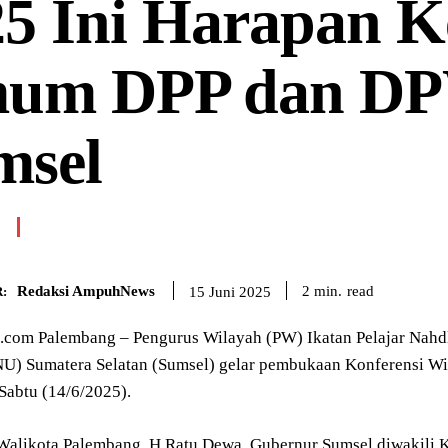
25 Ini Harapan K
um DPP dan D
msel
Redaksi AmpuhNews
read
2
min.
15 Juni 2025
:
om Palembang – Pengurus Wilayah (PW) Ikatan Pelajar Nahdlat
U) Sumatera Selatan (Sumsel) gelar pembukaan Konferensi Wi
Sabtu (14/6/2025).
 Walikota Palembang, H Ratu Dewa, Gubernur Sumsel diwakili