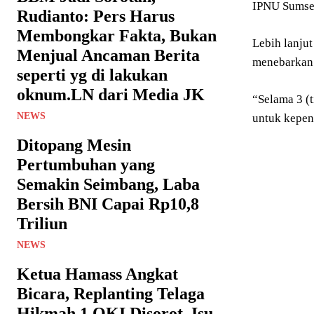
IPNU Sumsel
Rudianto: Pers Harus
Membongkar Fakta, Bukan
Lebih lanju
Menjual Ancaman Berita
menebarkan 
seperti yg di lakukan
oknum.LN dari Media JK
“Selama 3 (
NEWS
untuk kepen
Ditopang Mesin
Pertumbuhan yang
Semakin Seimbang, Laba
Bersih BNI Capai Rp10,8
Triliun
NEWS
Ketua Hamass Angkat
Bicara, Replanting Telaga
Hikmah 1 OKI Disorot, Isu