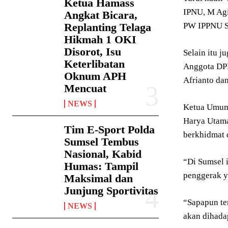
Ketua Hamass
IPNU, M Agi
Angkat Bicara,
Replanting Telaga
PW IPPNU Su
Hikmah 1 OKI
Disorot, Isu
Selain itu 
Keterlibatan
Anggota DP
Oknum APH
Afrianto da
Mencuat
NEWS
Ketua Umum
Harya Utama
Tim E-Sport Polda
berkhidmat d
Sumsel Tembus
Nasional, Kabid
“Di Sumsel i
Humas: Tampil
penggerak y
Maksimal dan
Junjung Sportivitas
“Sapapun te
NEWS
akan dihadap