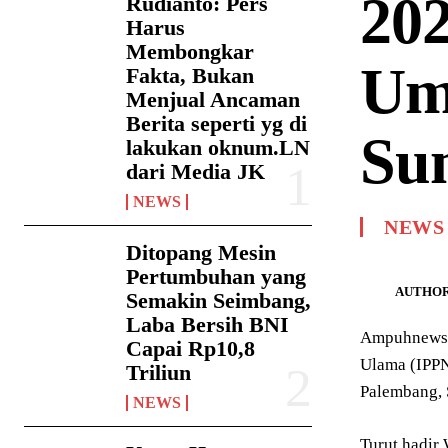
20
Rudianto: Pers
Harus
Membongkar
Um
Fakta, Bukan
Menjual Ancaman
Berita seperti yg di
Su
lakukan oknum.LN
dari Media JK
NEWS
NEWS
Ditopang Mesin
Pertumbuhan yang
AUTHOR
Semakin Seimbang,
Laba Bersih BNI
Ampuhnews.c
Capai Rp10,8
Ulama (IPPN
Triliun
Palembang, 
NEWS
Turut hadir