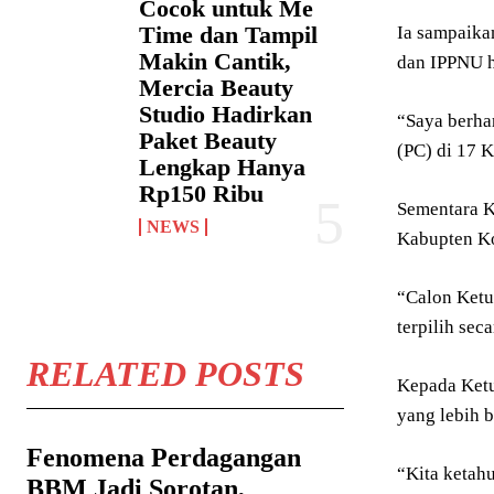
Cocok untuk Me
Time dan Tampil
Ia sampaika
Makin Cantik,
dan IPPNU h
Mercia Beauty
Studio Hadirkan
“Saya berha
Paket Beauty
(PC) di 17 
Lengkap Hanya
Rp150 Ribu
Sementara K
NEWS
Kabupten Ko
“Calon Ketu
terpilih sec
RELATED POSTS
Kepada Ketu
yang lebih 
Fenomena Perdagangan
“Kita ketahu
BBM Jadi Sorotan,