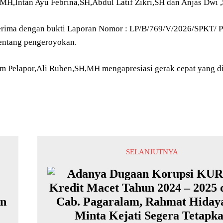
MH,Intan Ayu Febrina,SH,Abdul Latif Zikri,SH dan Anjas Dwi ,
erima dengan bukti Laporan Nomor : LP/B/769/V/2026/SPKT/ P
entang pengeroyokan.
 Pelapor,Ali Ruben,SH,MH mengapresiasi gerak cepat yang di
SELANJUTNYA