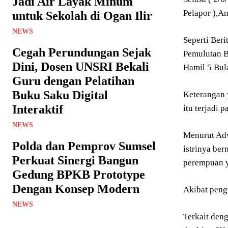
Jadi Air Layak Minum
Pelapor ),Am
untuk Sekolah di Ogan Ilir
NEWS
Seperti Ber
Cegah Perundungan Sejak
Pemulutan B
Dini, Dosen UNSRI Bekali
Hamil 5 Bul
Guru dengan Pelatihan
Buku Saku Digital
Keterangan 
Interaktif
itu terjadi 
NEWS
Menurut Adv
Polda dan Pemprov Sumsel
istrinya be
Perkuat Sinergi Bangun
perempuan y
Gedung BPKB Prototype
Dengan Konsep Modern
Akibat peng
NEWS
Terkait den