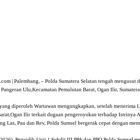
om | Palembang, – Polda Sumatera Selatan tengah mengusut 
 Pangeran Ulu,Kecamatan Pemulutan Barat, Ogan Ilir, Sumatera
yang diperoleh Wartawan mengungkapkan, setelah menerima L
arat,Ogan Ilir terkait dugaan pengeroyokan terhadap Istrinya 
ng Las, Pau dan Rev, Polda Sumsel bergerak cepat dengan memi
6/2026), Penyidik Unit 1 Subdit III PPA dan PPO Polda Sumsel 