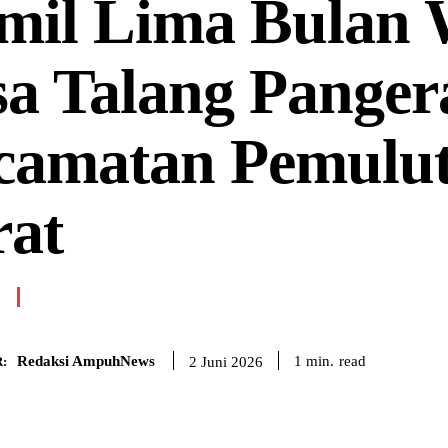
mil Lima Bulan 
a Talang Panger
camatan Pemulu
rat
Redaksi AmpuhNews
read
1
min.
2 Juni 2026
: