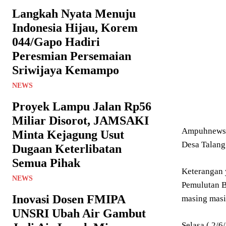
Langkah Nyata Menuju
Indonesia Hijau, Korem
044/Gapo Hadiri
Peresmian Persemaian
Sriwijaya Kemampo
NEWS
Proyek Lampu Jalan Rp56
Miliar Disorot, JAMSAKI
Ampuhnews.c
Minta Kejagung Usut
Desa Talang
Dugaan Keterlibatan
Semua Pihak
Keterangan 
NEWS
Pemulutan B
Inovasi Dosen FMIPA
masing masi
UNSRI Ubah Air Gambut
Selasa ( 2/