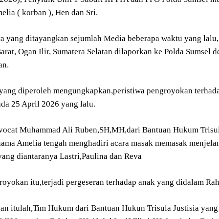
elia ( korban ), Hen dan Sri.
ita yang ditayangkan sejumlah Media beberapa waktu yang lalu
arat, Ogan Ilir, Sumatera Selatan dilaporkan ke Polda Sumsel
an.
yang diperoleh mengungkapkan,peristiwa pengroyokan terhada
pada 25 April 2026 yang lalu.
ocat Muhammad Ali Ruben,SH,MH,dari Bantuan Hukum Trisula 
rnama Amelia tengah menghadiri acara masak memasak menjelang
ang diantaranya Lastri,Paulina dan Reva
royokan itu,terjadi pergeseran terhadap anak yang didalam Ra
gan itulah,Tim Hukum dari Bantuan Hukun Trisula Justisia yan