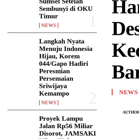
Ha
Sumsel Setelah
Sembunyi di OKU
Timur
Des
NEWS
Langkah Nyata
Ke
Menuju Indonesia
Hijau, Korem
044/Gapo Hadiri
Ba
Peresmian
Persemaian
Sriwijaya
NEWS
Kemampo
NEWS
AUTHOR
Proyek Lampu
Jalan Rp56 Miliar
Disorot, JAMSAKI