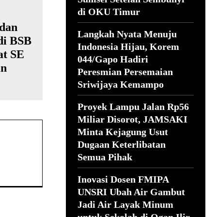
di OKU Timur
dan
Langkah Nyata Menuju
di BSB
Indonesia Hijau, Korem
at SE
044/Gapo Hadiri
an
Peresmian Persemaian
Sriwijaya Kemampo
Proyek Lampu Jalan Rp56
Miliar Disorot, JAMSAKI
Minta Kejagung Usut
Dugaan Keterlibatan
Semua Pihak
Inovasi Dosen FMIPA
UNSRI Ubah Air Gambut
Jadi Air Layak Minum
untuk Sekolah di Ogan Ilir