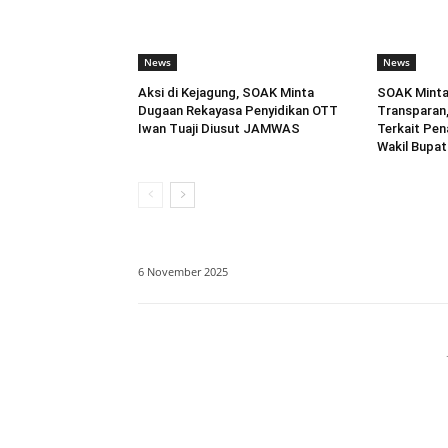
News
News
Aksi di Kejagung, SOAK Minta
SOAK Minta
Dugaan Rekayasa Penyidikan OTT
Transparan
Iwan Tuaji Diusut JAMWAS
Terkait Pe
Wakil Bupat
6 November 2025