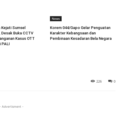
News
 Kejati Sumsel
Korem 044/Gapo Gelar Penguatan
, Desak Buka CCTV
Karakter Kebangsaan dan
nanganan Kasus OTT
Pembinaan Kesadaran Bela Negara
i PALI
226
0
- Advertisment -