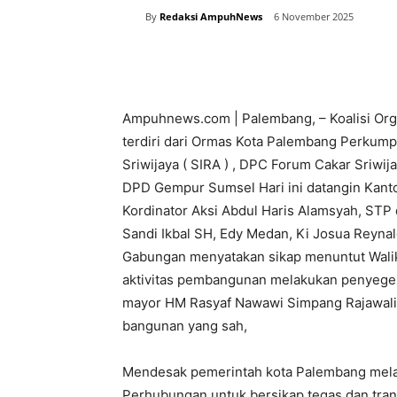
By
Redaksi AmpuhNews
6 November 2025
Bagikan
Ampuhnews.com | Palembang, – Koalisi Or
terdiri dari Ormas Kota Palembang Perkump
Sriwijaya ( SIRA ) , DPC Forum Cakar Sriwija
DPD Gempur Sumsel Hari ini datangin Kanto
Kordinator Aksi Abdul Haris Alamsyah, ST
Sandi Ikbal SH, Edy Medan, Ki Josua Reyna
Gabungan menyatakan sikap menuntut Wali
aktivitas pembangunan melakukan penyege
mayor HM Rasyaf Nawawi Simpang Rajawali, y
bangunan yang sah,
Mendesak pemerintah kota Palembang melalu
Perhubungan untuk bersikap tegas dan tra