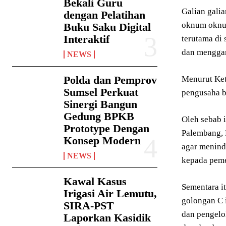
Bekali Guru
Galian gali
dengan Pelatihan
oknum oknum
Buku Saku Digital
Interaktif
terutama di
dan menggan
NEWS
Polda dan Pemprov
Menurut Ket
Sumsel Perkuat
pengusaha b
Sinergi Bangun
Gedung BPKB
Oleh sebab 
Prototype Dengan
Palembang, 
Konsep Modern
agar menind
NEWS
kepada pemer
Kawal Kasus
Sementara i
Irigasi Air Lemutu,
golongan C 
SIRA-PST
dan pengelo
Laporkan Kasidik