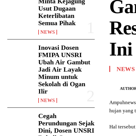
Ga
Minta Kejagung
Usut Dugaan
Keterlibatan
Res
Semua Pihak
NEWS
Ini
Inovasi Dosen
FMIPA UNSRI
Ubah Air Gambut
Jadi Air Layak
NEWS
Minum untuk
Sekolah di Ogan
AUTHOR
Ilir
NEWS
Ampuhnews.c
hujan yang t
Cegah
Perundungan Sejak
Hal tersebu
Dini, Dosen UNSRI