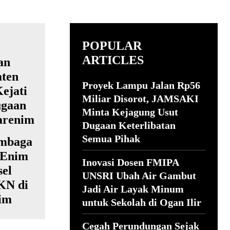
POPULAR
ARTICLES
Proyek Lampu Jalan Rp56
Miliar Disorot, JAMSAKI
Minta Kejagung Usut
Dugaan Keterlibatan
Semua Pihak
embaga
 Enim
Inovasi Dosen FMIPA
sel
UNSRI Ubah Air Gambut
KN di
Jadi Air Layak Minum
im
untuk Sekolah di Ogan Ilir
Cegah Perundungan Sejak