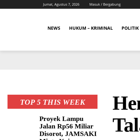
Jumat, Agustus 7, 2026
Masuk / Bergabung
NEWS
HUKUM – KRIMINAL
POLITIK
Hen
TOP 5 THIS WEEK
Ta
Proyek Lampu
Jalan Rp56 Miliar
Disorot, JAMSAKI