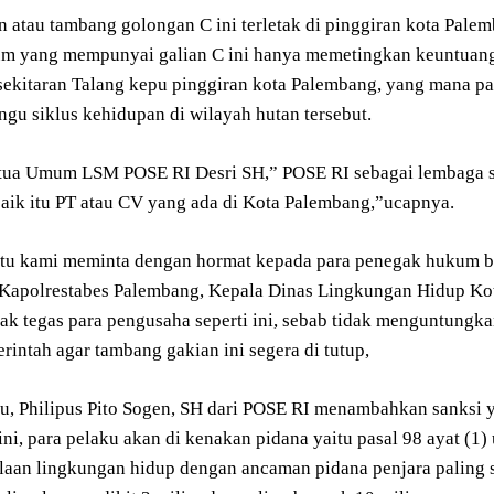
an atau tambang golongan C ini terletak di pinggiran kota Pal
 yang mempunyai galian C ini hanya memetingkan keuntuanga
 sekitaran Talang kepu pinggiran kota Palembang, yang mana pa
gu siklus kehidupan di wilayah hutan tersebut.
ua Umum LSM POSE RI Desri SH,” POSE RI sebagai lembaga sos
aik itu PT atau CV yang ada di Kota Palembang,”ucapnya.
itu kami meminta dengan hormat kepada para penegak hukum ba
Kapolrestabes Palembang, Kepala Dinas Lingkungan Hidup Kot
ak tegas para pengusaha seperti ini, sebab tidak menguntungka
intah agar tambang gakian ini segera di tutup,
tu, Philipus Pito Sogen, SH dari POSE RI menambahkan sanksi y
ini, para pelaku akan di kenakan pidana yaitu pasal 98 ayat (
laan lingkungan hidup dengan ancaman pidana penjara paling si