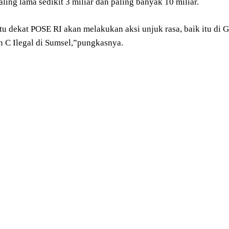
ling lama sedikit 3 miliar dan paling banyak 10 miliar.
u dekat POSE RI akan melakukan aksi unjuk rasa, baik itu di
an C Ilegal di Sumsel,”pungkasnya.