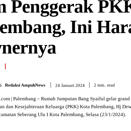
m Penggerak PK
lembang, Ini Ha
nernya
Redaksi AmpuhNews
read
2
min.
24 Januari 2024
:
om | Palembang – Rumah Jumputan Bang Syaiful gelar grand o
n dan Kesejahteraan Keluarga (PKK) Kota Palembang, Hj Dewi
amatan Seberang Ulu I Kota Palembang, Selasa (23/1/2024).