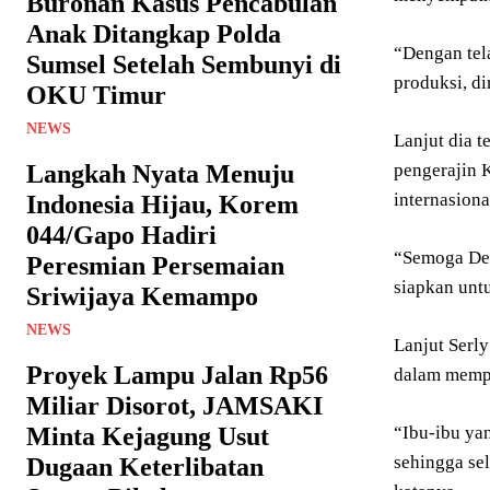
Buronan Kasus Pencabulan
Anak Ditangkap Polda
“Dengan tel
Sumsel Setelah Sembunyi di
produksi, d
OKU Timur
NEWS
Lanjut dia 
Langkah Nyata Menuju
pengerajin 
internasiona
Indonesia Hijau, Korem
044/Gapo Hadiri
“Semoga Den
Peresmian Persemaian
siapkan untu
Sriwijaya Kemampo
NEWS
Lanjut Serl
Proyek Lampu Jalan Rp56
dalam mempr
Miliar Disorot, JAMSAKI
Minta Kejagung Usut
“Ibu-ibu ya
sehingga se
Dugaan Keterlibatan