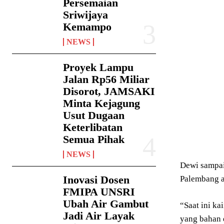
Persemaian
Sriwijaya
Kemampo
NEWS
Proyek Lampu
Jalan Rp56 Miliar
Disorot, JAMSAKI
Minta Kejagung
Usut Dugaan
Keterlibatan
Semua Pihak
NEWS
Dewi sampai
Inovasi Dosen
Palembang a
FMIPA UNSRI
Ubah Air Gambut
“Saat ini k
Jadi Air Layak
yang bahan 