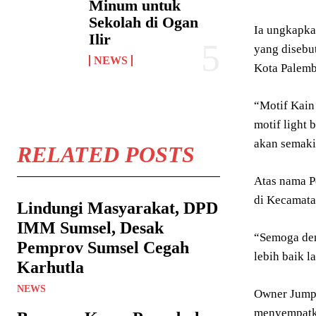
Minum untuk
Sekolah di Ogan
Ia ungkapka
Ilir
yang disebu
NEWS
Kota Palemb
“Motif Kain
motif light 
akan semaki
RELATED POSTS
Atas nama P
di Kecamata
Lindungi Masyarakat, DPD
IMM Sumsel, Desak
“Semoga den
Pemprov Sumsel Cegah
lebih baik l
Karhutla
NEWS
Owner Jumpu
menyempatka