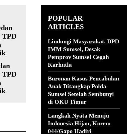
POPULAR
ARTICLES
Lindungi Masyarakat, DPD
IMM Sumsel, Desak
Pemprov Sumsel Cegah
Karhutla
dan
a TPD
Buronan Kasus Pencabulan
s
Anak Ditangkap Polda
ik
Sumsel Setelah Sembunyi
di OKU Timur
Langkah Nyata Menuju
Indonesia Hijau, Korem
044/Gapo Hadiri