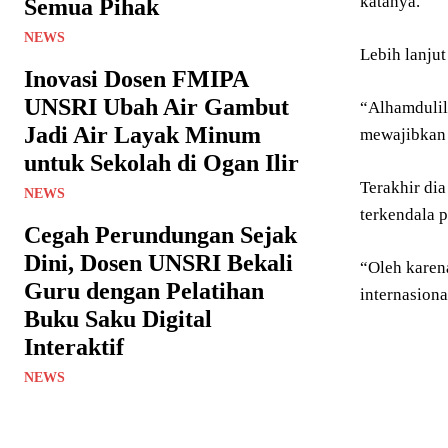
katanya.
Semua Pihak
NEWS
Lebih lanju
Inovasi Dosen FMIPA
UNSRI Ubah Air Gambut
“Alhamdulil
Jadi Air Layak Minum
mewajibkan 
untuk Sekolah di Ogan Ilir
Terakhir di
NEWS
terkendala 
Cegah Perundungan Sejak
Dini, Dosen UNSRI Bekali
“Oleh karen
Guru dengan Pelatihan
internasiona
Buku Saku Digital
Interaktif
NEWS