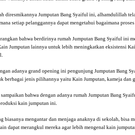
ah diresmikannya Jumputan Bang Syaiful ini, alhamdulillah tel
imana setiap pelanggannya dapat mengetahui bagaimana proses
terangkan bahwa berdirinya rumah Jumputan Bang Syaiful ini
Kain Jumputan lainnya untuk lebih meningkatkan eksistensi Kai
l.
gan adanya grand opening ini pengunjung Jumputan Bang Syai
k berbagai jenis pilihannya yaitu Kain Jumputan, kameja dan g
y sampaikan bahwa dengan adanya rumah Jumputan Bang Syaiful,
oduksi kain jumputan ini.
ng biasanya mengantar dan menjaga anaknya di sekolah, bisa 
lain dapat merangkul mereka agar lebih mengenal kain jumput