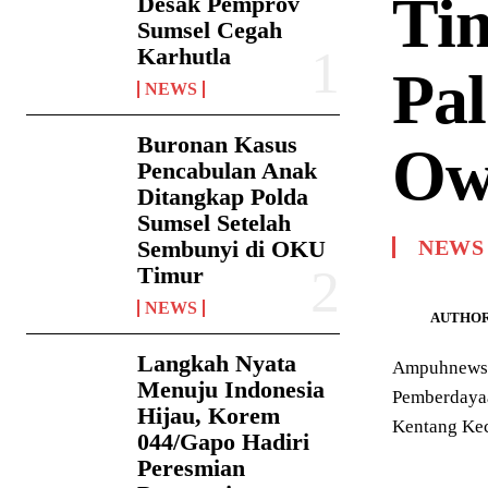
Ti
Desak Pemprov
Sumsel Cegah
Karhutla
Pa
NEWS
Buronan Kasus
Ow
Pencabulan Anak
Ditangkap Polda
Sumsel Setelah
Sembunyi di OKU
NEWS
Timur
NEWS
AUTHOR
Langkah Nyata
Ampuhnews.c
Menuju Indonesia
Pemberdayaa
Hijau, Korem
Kentang Kec
044/Gapo Hadiri
Peresmian