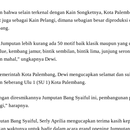
n bahwa selain terkenal dengan Kain Songketnya, Kota Palemba
t juga sebagai Kain Pelangi, dimana sebagian besar diproduks
ang.
 Jumputan lebih kurang ada 50 motif baik klasik maupun yang d
blue, kembang jamur, bintik sembilan, bintik lima, junjung ser
n mahal,” ungkapnya Dewi.
emerintah Kota Palembang, Dewi mengucapkan selamat dan suk
n Seberang Ulu 1 (SU 1) Kota Palembang.
gan diresmikannya Jumputan Bang Syaiful ini, pembangunan 
agi,” harapnya.
tan Bang Syaiful, Serly Aprilia mengucapkan terima kasih k
n waktunya untuk hadir dalam acara grand opening Jumputan 