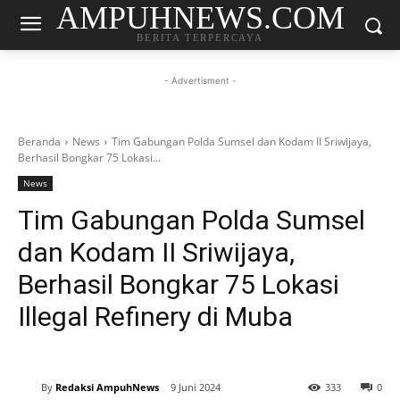
AMPUHNEWS.COM
BERITA TERPERCAYA
- Advertisment -
Beranda
News
Tim Gabungan Polda Sumsel dan Kodam II Sriwijaya,
Berhasil Bongkar 75 Lokasi...
News
Tim Gabungan Polda Sumsel
dan Kodam II Sriwijaya,
Berhasil Bongkar 75 Lokasi
Illegal Refinery di Muba
By
Redaksi AmpuhNews
9 Juni 2024
333
0