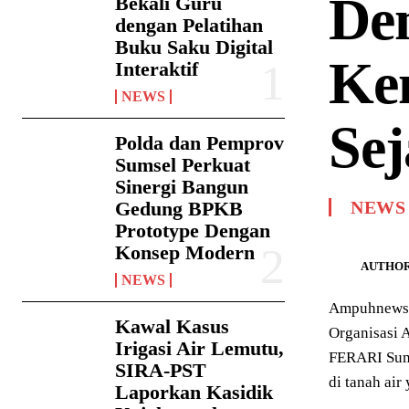
De
Bekali Guru
dengan Pelatihan
Buku Saku Digital
Ke
Interaktif
NEWS
Sej
Polda dan Pemprov
Sumsel Perkuat
Sinergi Bangun
Gedung BPKB
NEWS
Prototype Dengan
Konsep Modern
AUTHOR
NEWS
Ampuhnews.c
Kawal Kasus
Organisasi 
Irigasi Air Lemutu,
FERARI Suma
SIRA-PST
di tanah air
Laporkan Kasidik