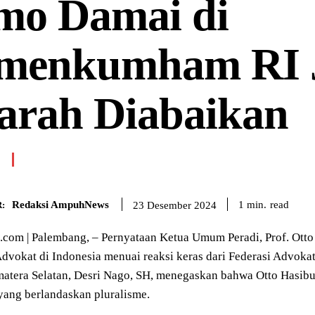
mo Damai di
menkumham RI 
arah Diabaikan
Redaksi AmpuhNews
read
1
min.
23 Desember 2024
:
om | Palembang, – Pernyataan Ketua Umum Peradi, Prof. Otto 
Advokat di Indonesia menuai reaksi keras dari Federasi Advoka
tera Selatan, Desri Nago, SH, menegaskan bahwa Otto Hasibu
 yang berlandaskan pluralisme.