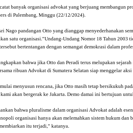
catat banyak organisasi advokat yang berjuang membangun profe
pers di Palembang, Minggu (22/12/2024).
ri Nago pandangan Otto yang dianggap menyederhanakan sem
an satu organisasi.”Undang-Undang Nomor 18 Tahun 2003 tid
i tersebut bertentangan dengan semangat demokrasi dalam prof
ngkapkan bahwa jika Otto dan Peradi terus melupakan sejarah 
rsama ribuan Advokat di Sumatera Selatan siap menggelar aks
mulai menyusun rencana, jika Otto masih tetap bersikukuh pa
 kami akan bergerak ke Jakarta. Demo damai ini bertujuan untu
ankan bahwa pluralisme dalam organisasi Advokat adalah esen
opoli organisasi hanya akan melemahkan sistem hukum dan be
membiarkan itu terjadi,” katanya.