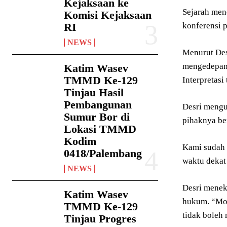
Kejaksaan ke
Sejarah men
Komisi Kejaksaan
RI
konferensi 
NEWS
Menurut Des
mengedepank
Katim Wasev
TMMD Ke-129
Interpretas
Tinjau Hasil
Pembangunan
Desri mengu
Sumur Bor di
pihaknya be
Lokasi TMMD
Kodim
Kami sudah 
0418/Palembang
waktu dekat
NEWS
Desri menek
Katim Wasev
hukum. “Mon
TMMD Ke-129
tidak boleh 
Tinjau Progres