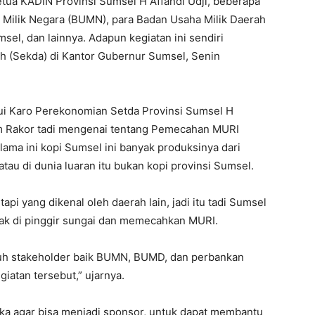
Ketua KADIN Provinsi Sumsel H Affandi Udji, beberapa
Milik Negara (BUMN), para Badan Usaha Milik Daerah
sel, dan lainnya. Adapun kegiatan ini sendiri
ah (Sekda) di Kantor Gubernur Sumsel, Senin
ui Karo Perekonomian Setda Provinsi Sumsel H
lam Rakor tadi mengenai tentang Pemecahan MURI
selama ini kopi Sumsel ini banyak produksinya dari
atau di dunia luaran itu bukan kopi provinsi Sumsel.
api yang dikenal oleh daerah lain, jadi itu tadi Sumsel
k di pinggir sungai dan memecahkan MURI.
uruh stakeholder baik BUMN, BUMD, dan perbankan
atan tersebut,” ujarnya.
ka agar bisa menjadi sponsor, untuk dapat membantu