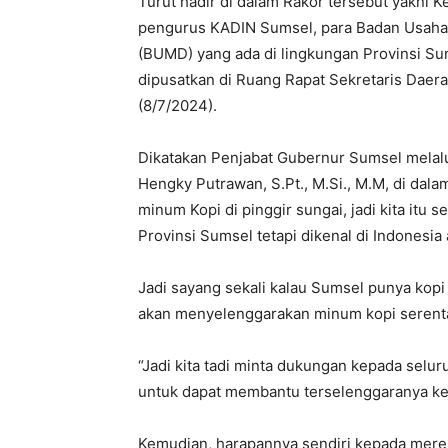
Turut hadir di dalam Rakor tersebut yakni 
pengurus KADIN Sumsel, para Badan Usaha 
(BUMD) yang ada di lingkungan Provinsi Sum
dipusatkan di Ruang Rapat Sekretaris Daer
(8/7/2024).
Dikatakan Penjabat Gubernur Sumsel melal
Hengky Putrawan, S.Pt., M.Si., M.M, di da
minum Kopi di pinggir sungai, jadi kita itu 
Provinsi Sumsel tetapi dikenal di Indonesia 
Jadi sayang sekali kalau Sumsel punya kopi t
akan menyelenggarakan minum kopi serenta
“Jadi kita tadi minta dukungan kepada sel
untuk dapat membantu terselenggaranya kegi
Kemudian, harapannya sendiri kepada mere