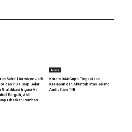
News
ran Saksi Harmizon Jadi
Korem 044/Gapo Tingkatkan
RA dan PST Siap Gelar
Kesiapan dan Akuntabilitas Jelang
 Gratifikasi Irigasi Air
Audit Itjen TNI
li Bergulir, Ahli
uap Libatkan Pemberi