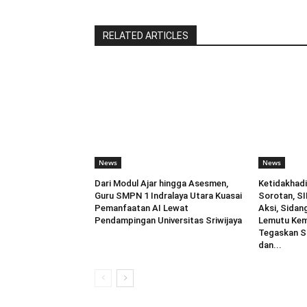
RELATED ARTICLES
News
News
Dari Modul Ajar hingga Asesmen,
Ketidakhadi
Guru SMPN 1 Indralaya Utara Kuasai
Sorotan, SI
Pemanfaatan AI Lewat
Aksi, Sidang
Pendampingan Universitas Sriwijaya
Lemutu Kemba
Tegaskan S
dan...