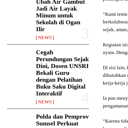
Ubah Air Gambut
Jadi Air Layak
“Kami tentu
Minum untuk
Sekolah di Ogan
berkolabora
Ilir
sejuk, aman,
NEWS
Kegiatan ini
Cegah
nyata. Deng
Perundungan Sejak
Dini, Dosen UNSRI
Di sisi lai
Bekali Guru
dibutuhkan 
dengan Pelatihan
kerja-kerja j
Buku Saku Digital
Interaktif
Ia pun menya
NEWS
pengamanan 
Polda dan Pemprov
“Karena tid
Sumsel Perkuat