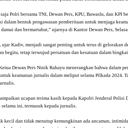
 saja Polri bersama TNI, Dewan Pers, KPU, Bawaslu, dan KPI be
si dalam bentuk pengawasan pemberitaan untuk menjaga keama
 damai dan bermartabat,” ujarnya di Kantor Dewan Pers, Selasa
, ujar Kadiv, menjadi sangat penting untuk terus di gelorakan 
an begitu, tetap terwujud persatuan dan kesatuan dalam bingka
n, Ketua Dewan Pers Ninik Rahayu menerangkan bahwa dalam pe
untuk keamanan jurnalis dalam meliput selama Pilkada 2024. T
urnalis.
mpaikan ucapan terima kasih kepada Kapolri Jenderal Polisi Dr
selama ini, termasuk kepada jurnalis.
ak kecil dan tidak menutup kemungkinan ada ancaman, intimida