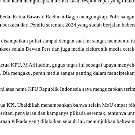
 dan kami mengucapkan terima kasih respon cepat yang dilakuk
rbeda, Ketua Bawaslu Rachmat Bagja mengungkap, Polri sangat
u berkaca dari Pemilu serentak 2024 yang sudah berjalan bebera
 disampaikan polisi sampai dengan saat ini sangat membantu t
Sukses selalu Dewan Pers dan juga media elektronik media ceta
etua KPU, M Afifuddin, gugus tugas ini sebagai upaya menye
. Dia mengaku, peran media sangat penting dalam menciptakan 
ini atas nama KPU Republik Indonesia saya mengucapkan terima 
tua KPI, Ubaidillah menambahkan bahwa selain MoU empat pilar 
beritan, penyiaran dan kampanye pilkada serentak, tentunya u
raan Pilkada yang dilakukan sejauh ini, menunjukkan bahwa ma