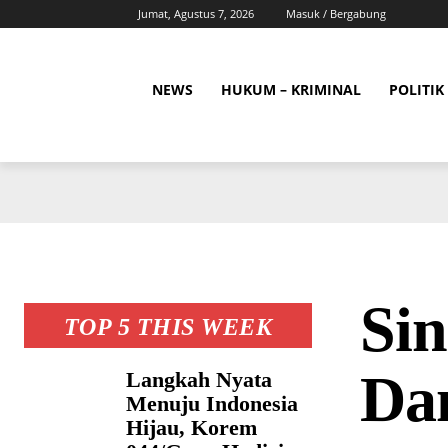
Jumat, Agustus 7, 2026
Masuk / Bergabung
NEWS
HUKUM – KRIMINAL
POLITIK
Si
TOP 5 THIS WEEK
Da
Langkah Nyata
Menuju Indonesia
Hijau, Korem