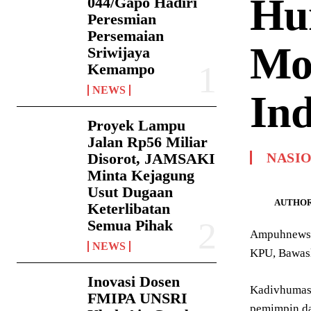
Hum
044/Gapo Hadiri
Peresmian
Persemaian
Mo
Sriwijaya
Kemampo
NEWS
Ind
Proyek Lampu
Jalan Rp56 Miliar
Disorot, JAMSAKI
NASI
Minta Kejagung
Usut Dugaan
AUTHOR
Keterlibatan
Semua Pihak
Ampuhnews.c
NEWS
KPU, Bawasl
Inovasi Dosen
Kadivhumas 
FMIPA UNSRI
pemimpin da