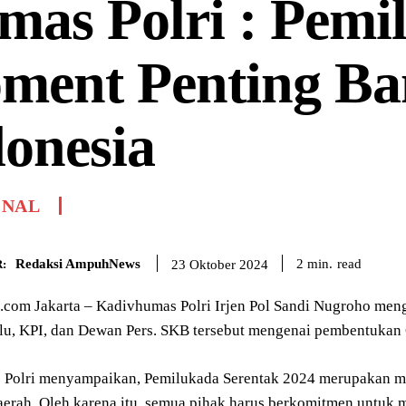
as Polri : Pemi
ment Penting Ba
onesia
ONAL
Redaksi AmpuhNews
read
2
min.
23 Oktober 2024
:
om Jakarta – Kadivhumas Polri Irjen Pol Sandi Nugroho men
u, KPI, dan Dewan Pers. SKB tersebut mengenai pembentukan
Polri menyampaikan, Pemilukada Serentak 2024 merupakan mo
erah. Oleh karena itu, semua pihak harus berkomitmen untuk