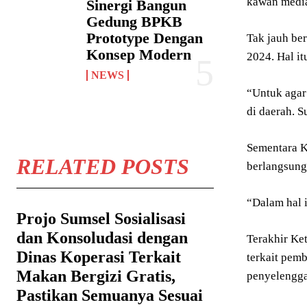
kawan media
Sinergi Bangun
Gedung BPKB
Prototype Dengan
Tak jauh be
Konsep Modern
2024. Hal it
NEWS
“Untuk agar
di daerah. 
Sementara K
RELATED POSTS
berlangsung
“Dalam hal 
Projo Sumsel Sosialisasi
dan Konsoludasi dengan
Terakhir Ke
Dinas Koperasi Terkait
terkait pem
Makan Bergizi Gratis,
penyelengga
Pastikan Semuanya Sesuai